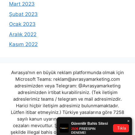
Mart 2023
Şubat 2023
Ocak 2023
Aralık 2022
Kasım 2022
Avrasya'nın en büyük reklam platformunda olmak için
Microsoft Teams:
reklam@avrasyamarketing.com
adresimizden veya Telegram: @Avrasyamarketing
adresimizden irtibat kurabilirsiniz. (Tek iletişim
adreslerimiz teams / telegram ve mail adresimizdir.
Harici hiçbir iletişim adresimiz bulunmamaktadır.
Lütfen itibar etmeyiniz.) Türkiye yasalarına göre 7258
sayılı kanun uyarınca yasa dışı bahis oynamanın
cezaları mevcuttur. Şu an bulunduğunuz site hiç bir
şekilde illegal bahis oyunları oynatmıyor ve oynamaya