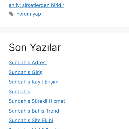
en iyi şirketlerden biridir
Yorum yap
Son Yazılar
Sunbahis Adresi
Sunbahis Giriş
Sunbahis Kayıt Erişimi
Sunbahis
Sunbahis Sürekli Hizmet
Sunbahis Bahis Trendi
Sunbahis Site Ekibi