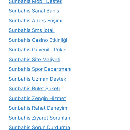
Sunbahis Mobil Destek
Sunbahis Sanal Bahis
Sunbahis Adres Erişimi
Sunbahis Sms İptali
Sunbahis Casino Etkinliği
Sunbahis Güvenilir Poker
Sunbahis Site Maliyeti
Sunbahis Spor Departmanı
Sunbahis Uzman Destek
Sunbahis Rulet Şirketi
Sunbahis Zengin Hizmet
Sunbahis Rahat Deneyim
Sunbahis Ziyaret Sorunları
Sunbahis Sorun Durdurma