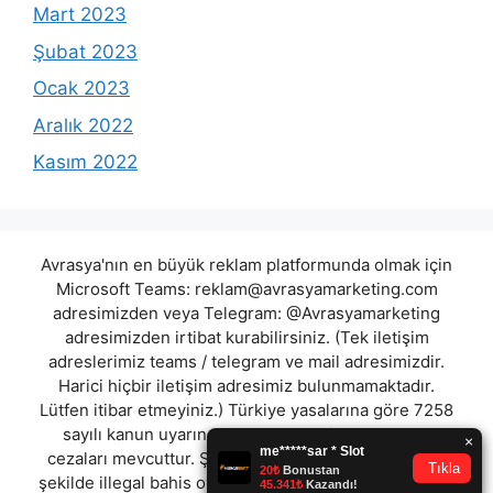
Mart 2023
Şubat 2023
Ocak 2023
Aralık 2022
Kasım 2022
Avrasya'nın en büyük reklam platformunda olmak için
Microsoft Teams:
reklam@avrasyamarketing.com
adresimizden veya Telegram: @Avrasyamarketing
adresimizden irtibat kurabilirsiniz. (Tek iletişim
adreslerimiz teams / telegram ve mail adresimizdir.
Harici hiçbir iletişim adresimiz bulunmamaktadır.
Lütfen itibar etmeyiniz.) Türkiye yasalarına göre 7258
sayılı kanun uyarınca yasa dışı bahis oynamanın
cezaları mevcuttur. Şu an bulunduğunuz site hiç bir
şekilde illegal bahis oyunları oynatmıyor ve oynamaya