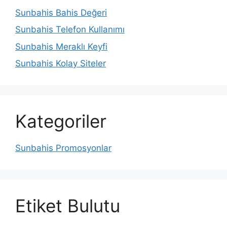
Sunbahis Bahis Değeri
Sunbahis Telefon Kullanımı
Sunbahis Meraklı Keyfi
Sunbahis Kolay Siteler
Kategoriler
Sunbahis Promosyonlar
Etiket Bulutu