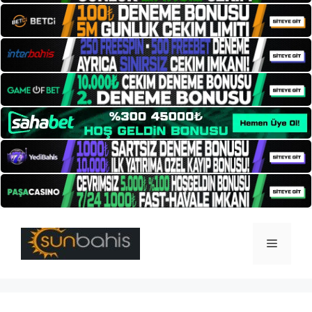
İçeriğe
atla
Menü