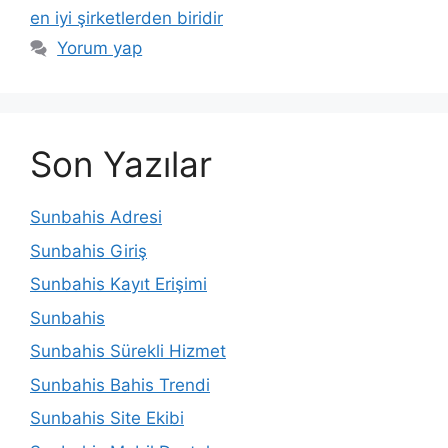
en iyi şirketlerden biridir
Yorum yap
Son Yazılar
Sunbahis Adresi
Sunbahis Giriş
Sunbahis Kayıt Erişimi
Sunbahis
Sunbahis Sürekli Hizmet
Sunbahis Bahis Trendi
Sunbahis Site Ekibi