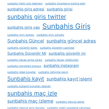
sunbahis farklı slot makinesi
sunbahis forumlarını kontrol edin
sunbahis giris adresi
sunbahis girisi
sunbahis giris twitter
Sunbahis Giriş
sunbahis giris yap
sunbahis giriş butonu
sunbahis giriş zorluğu
Sunbahis Güncel
sunbahis güncel adres
sunbahis güvenilir bahis
sunbahis güvenilir casinolar
Sunbahis Güvenilir Mi
sunbahis güvenlir mi
sunbahis hesap açma süresi
sunbahis hesap yöneticileri
sunbahis instagram
sunbahis hoşgeldin bonusu
sunbahis i̇deal koşullar
sunbahis i̇letişime geçin
Sunbahis kayıt
sunbahis kayıt i̇şlemi
sunbahis kullanım koşulları nelerdir
sunbahis maç izle
sunbahis maç izleme
sunbahis mevcut adres
sunbahis mevcut giriş durumu
sunbahis mobil uygulama çalışması