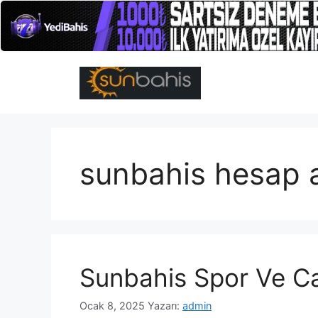
İçeriğe
atla
sunbahis hesap 
Sunbahis Spor Ve C
Ocak 8, 2025
Yazarı:
admin