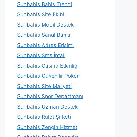
Sunbahis Bahis Trendi
Sunbahis Site Ekibi
Sunbahis Mobil Destek
Sunbahis Sanal Bahis
Sunbahis Adres Erişimi
Sunbahis Sms İptali
Sunbahis Casino Etkinliği
Sunbahis Güvenilir Poker
Sunbahis Site Maliyeti
Sunbahis Spor Departmanı
Sunbahis Uzman Destek
Sunbahis Rulet Şirketi
Sunbahis Zengin Hizmet