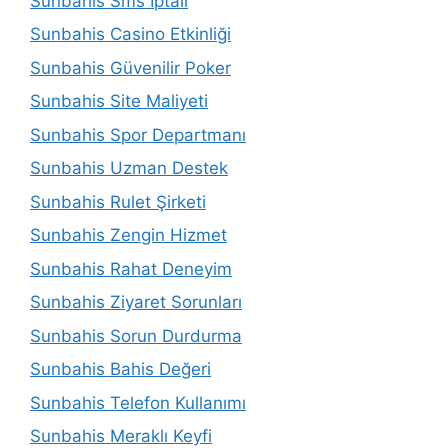
Sunbahis Sms İptali
Sunbahis Casino Etkinliği
Sunbahis Güvenilir Poker
Sunbahis Site Maliyeti
Sunbahis Spor Departmanı
Sunbahis Uzman Destek
Sunbahis Rulet Şirketi
Sunbahis Zengin Hizmet
Sunbahis Rahat Deneyim
Sunbahis Ziyaret Sorunları
Sunbahis Sorun Durdurma
Sunbahis Bahis Değeri
Sunbahis Telefon Kullanımı
Sunbahis Meraklı Keyfi