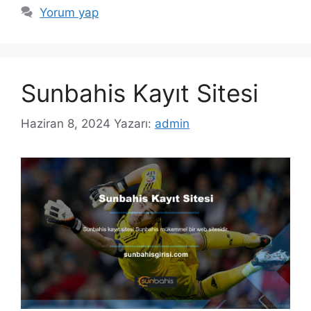
Yorum yap
Sunbahis Kayıt Sitesi
Haziran 8, 2024
Yazarı:
admin