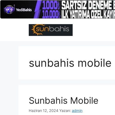
İçeriğe
atla
sunbahis mobile
Sunbahis Mobile
Haziran 12, 2024
Yazarı:
admin