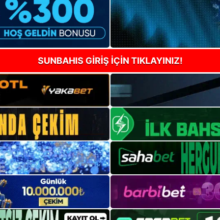
SUNBAHIS GİRİŞ İÇİN TIKLAYINIZ!