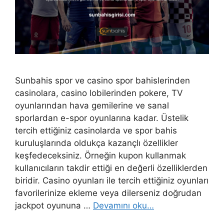
Sunbahis spor ve casino spor bahislerinden
casinolara, casino lobilerinden pokere, TV
oyunlarından hava gemilerine ve sanal
sporlardan e-spor oyunlarına kadar. Üstelik
tercih ettiğiniz casinolarda ve spor bahis
kuruluşlarında oldukça kazançlı özellikler
keşfedeceksiniz. Örneğin kupon kullanmak
kullanıcıların takdir ettiği en değerli özelliklerden
biridir. Casino oyunları ile tercih ettiğiniz oyunları
favorilerinize ekleme veya dilerseniz doğrudan
jackpot oyununa …
Devamını oku…