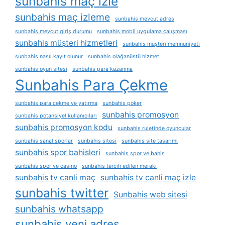
sunbahis maç izle
sunbahis maç izleme
sunbahis mevcut adres
sunbahis mevcut giriş durumu
sunbahis mobil uygulama çalışması
sunbahis müşteri hizmetleri
sunbahis müşteri memnuniyeti
sunbahis nasıl kayıt olunur
sunbahis olağanüstü hizmet
sunbahis oyun sitesi
sunbahis para kazanma
Sunbahis Para Çekme
sunbahis para çekme ve yatırma
sunbahis poker
sunbahis promosyon
sunbahis potansiyel kullanıcıları
sunbahis promosyon kodu
sunbahis ruletinde oyuncular
sunbahis sanal sporlar
sunbahis sitesi
sunbahis site tasarımı
sunbahis spor bahisleri
sunbahis spor ve bahis
sunbahis spor ve casino
sunbahis tercih edilen merakı
sunbahis tv canli maç
sunbahis tv canli maç izle
sunbahis twitter
Sunbahis web sitesi
sunbahis whatsapp
sunbahis yeni adres