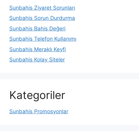
Sunbahis Ziyaret Sorunları
Sunbahis Sorun Durdurma
Sunbahis Bahis Değeri
Sunbahis Telefon Kullanımı
Sunbahis Meraklı Keyfi
Sunbahis Kolay Siteler
Kategoriler
Sunbahis Promosyonlar