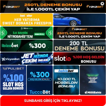
×
SUNBAHIS GİRİŞ İÇİN TIKLAYINIZ!