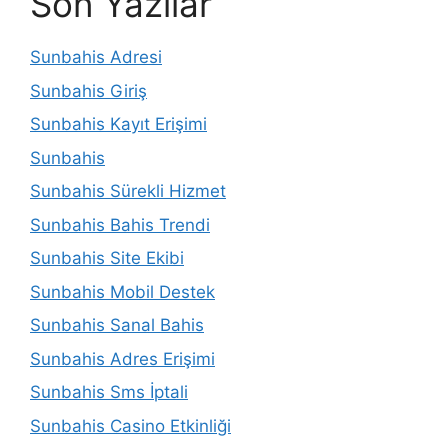
Son Yazılar
Sunbahis Adresi
Sunbahis Giriş
Sunbahis Kayıt Erişimi
Sunbahis
Sunbahis Sürekli Hizmet
Sunbahis Bahis Trendi
Sunbahis Site Ekibi
Sunbahis Mobil Destek
Sunbahis Sanal Bahis
Sunbahis Adres Erişimi
Sunbahis Sms İptali
Sunbahis Casino Etkinliği