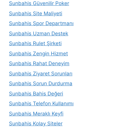
Sunbahis Güvenilir Poker
Sunbahis Site Maliyeti
Sunbahis Spor Departmanı
Sunbahis Uzman Destek
Sunbahis Rulet Şirketi
Sunbahis Zengin Hizmet
Sunbahis Rahat Deneyim
Sunbahis Ziyaret Sorunları
Sunbahis Sorun Durdurma
Sunbahis Bahis Değeri
Sunbahis Telefon Kullanımı
Sunbahis Meraklı Keyfi
Sunbahis Kolay Siteler