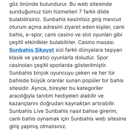
göz önünde bulundurur. Bu web sitesinde
sunduğumuz tüm hizmetleri 7 farklı dilde
bulabilirsiniz.
Sunbahis kesintisiz giriş
mevcut
oturum açma adresini ziyaret eden kişiler, canlı
bahis, e-spor, canlı casino ve slot oyunları gibi
çeşitli etkinlikler bulabilirler. Casino masası
Sunbahis Şikayet
sizi farklı dünyalara taşıyan
klasik ve yaratıcı oyunlarla doludur. Spor
casinoları çeşitli sporlarda gösterilmiştir.
Sunbahis birçok oyuncuyu çeken ve her tür
bahisde büyük oranlar sunan popüler bir bahis
sitesidir. Ayrıca, bireyler bu kategoriler
aracılığıyla tanıtım hediyeleri alabilir ve
kazançlarını doğrudan kaynaktan artırabilir.
Sunbahis Live Sunbahis nasıl bahse girerim,
canlı bahis oynamak için Sunbahis web sitesine
giriş yapmış olmalısınız.