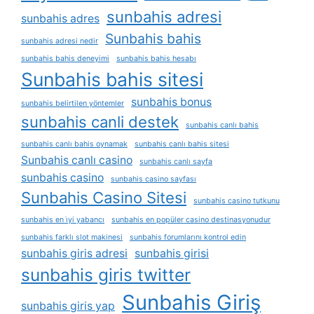
sunbahis adresi
sunbahis adres
Sunbahis bahis
sunbahis adresi nedir
sunbahis bahis deneyimi
sunbahis bahis hesabı
Sunbahis bahis sitesi
sunbahis bonus
sunbahis belirtilen yöntemler
sunbahis canli destek
sunbahis canlı bahis
sunbahis canlı bahis oynamak
sunbahis canlı bahis sitesi
Sunbahis canlı casino
sunbahis canlı sayfa
sunbahis casino
sunbahis casino sayfası
Sunbahis Casino Sitesi
sunbahis casino tutkunu
sunbahis en i̇yi yabancı
sunbahis en popüler casino destinasyonudur
sunbahis farklı slot makinesi
sunbahis forumlarını kontrol edin
sunbahis giris adresi
sunbahis girisi
sunbahis giris twitter
Sunbahis Giriş
sunbahis giris yap