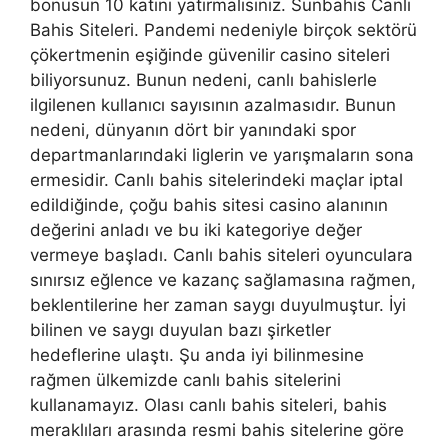
bonusun 10 katını yatırmalısınız. Sunbahis Canlı
Bahis Siteleri. Pandemi nedeniyle birçok sektörü
çökertmenin eşiğinde güvenilir casino siteleri
biliyorsunuz. Bunun nedeni, canlı bahislerle
ilgilenen kullanıcı sayısının azalmasıdır. Bunun
nedeni, dünyanın dört bir yanındaki spor
departmanlarındaki liglerin ve yarışmaların sona
ermesidir. Canlı bahis sitelerindeki maçlar iptal
edildiğinde, çoğu bahis sitesi casino alanının
değerini anladı ve bu iki kategoriye değer
vermeye başladı. Canlı bahis siteleri oyunculara
sınırsız eğlence ve kazanç sağlamasına rağmen,
beklentilerine her zaman saygı duyulmuştur. İyi
bilinen ve saygı duyulan bazı şirketler
hedeflerine ulaştı. Şu anda iyi bilinmesine
rağmen ülkemizde canlı bahis sitelerini
kullanamayız. Olası canlı bahis siteleri, bahis
meraklıları arasında resmi bahis sitelerine göre