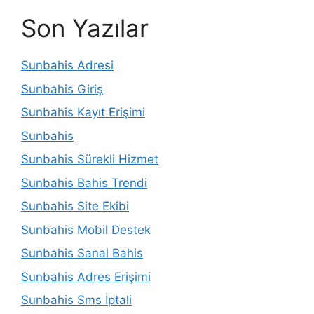
Son Yazılar
Sunbahis Adresi
Sunbahis Giriş
Sunbahis Kayıt Erişimi
Sunbahis
Sunbahis Sürekli Hizmet
Sunbahis Bahis Trendi
Sunbahis Site Ekibi
Sunbahis Mobil Destek
Sunbahis Sanal Bahis
Sunbahis Adres Erişimi
Sunbahis Sms İptali