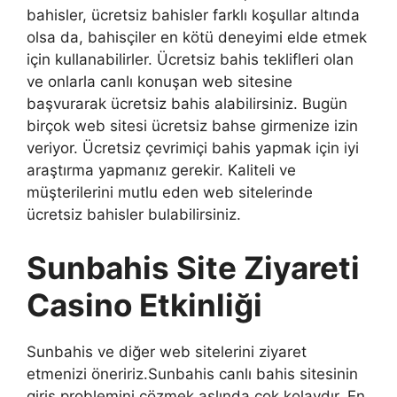
bahisler, ücretsiz bahisler farklı koşullar altında
olsa da, bahisçiler en kötü deneyimi elde etmek
için kullanabilirler. Ücretsiz bahis teklifleri olan
ve onlarla canlı konuşan web sitesine
başvurarak ücretsiz bahis alabilirsiniz. Bugün
birçok web sitesi ücretsiz bahse girmenize izin
veriyor. Ücretsiz çevrimiçi bahis yapmak için iyi
araştırma yapmanız gerekir. Kaliteli ve
müşterilerini mutlu eden web sitelerinde
ücretsiz bahisler bulabilirsiniz.
Sunbahis Site Ziyareti
Casino Etkinliği
Sunbahis ve diğer web sitelerini ziyaret
etmenizi öneririz.Sunbahis canlı bahis sitesinin
giriş problemini çözmek aslında çok kolaydır. En