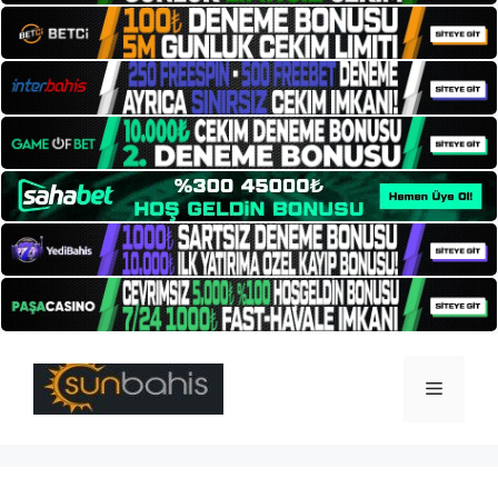
İçeriğe
atla
Menü