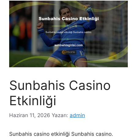
Sunbahis Casino
Etkinliği
Haziran 11, 2026
Yazarı:
admin
Sunbahis casino etkinliği Sunbahis casino.