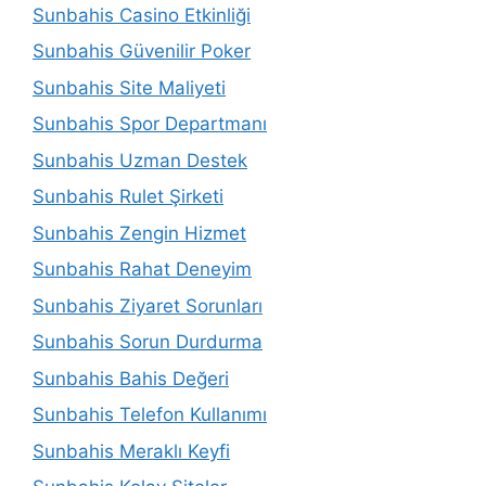
Sunbahis Casino Etkinliği
Sunbahis Güvenilir Poker
Sunbahis Site Maliyeti
Sunbahis Spor Departmanı
Sunbahis Uzman Destek
Sunbahis Rulet Şirketi
Sunbahis Zengin Hizmet
Sunbahis Rahat Deneyim
Sunbahis Ziyaret Sorunları
Sunbahis Sorun Durdurma
Sunbahis Bahis Değeri
Sunbahis Telefon Kullanımı
Sunbahis Meraklı Keyfi