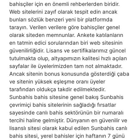
bahisçiler için en önemli rehberlerden biridir.
Web sitelerini zayıf olarak tespit edin ancak
bunları sözlük benzeri yeni bir platformda
tarayın. Verilen verilere göre bahisçiler genel
olarak siteden memnunlar. Ankete katılanların
en tatmin edici sorularından biri web sitesinin
güvenilirliğidir. Lisans ve sertifikalarımız güncel
tutulmakta olup, altyapımızın kalitesi hızlı açılan
sayfalar ile üyelerimizden tam not almaktadır.
Ancak sitenin bonus konusunda gösterdiği çaba
ve sitenin yüksek eşleşme oranı üyeler
tarafından oldukça takdir edilmektedir.
Sunbahis bahis sitesine genel bakış Sunbahis
çevrimiçi bahis sitelerinin sağladığı fırsatlar
sayesinde canlı bahis sektörünün bir numaralı
tercihi haline gelmiştir. Dünyanın en güvenilir ve
lisanslı sitesi olarak kabul edilen Sunbahis canlı
bahis sitesi, yerel bahisler için haftanın 7 günü