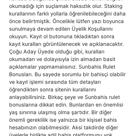
okumadığı için suçlamak haksızlık olur. Staking
kurallarının farklı yollarla öğrenilebileceğini daha
önce belirtmiştik. Öncelikle lütfen yazı boyunca
sunulmaya devam edilen Üyelik Koşullarını
okuyun. Kayıt ol butonuna tıkladıktan sonra
kayıt kuralları görüntülenecek ve açıklanacaktır.
Çoğu Aday Üyede olduğu gibi, kuralları
okumadan ve dolayısıyla izin almadan basit
açıklamalar yapmamalısınız. Sunbahis Rulet
Bonusları. Bu sayede sorumlu bir bahisçi olabilir
ve kayıt işlemi sırasında tüm detayları
öğrendikten sonra sitenin kurallarını
anlayabilirsiniz. Birkaç şeye ve Sunbahis rulet
bonuslarına dikkat edin. Bunlardan en önemlisi
yaş sınırına ulaşmış olma şartıdır. Bir diğer
önemli gereklilik ise yalnızca bir kişisel bahis
hesabınızın olabilmesidir. Aksi takdirde diğer
üyelerle birlikte adil bahis platformunu yok