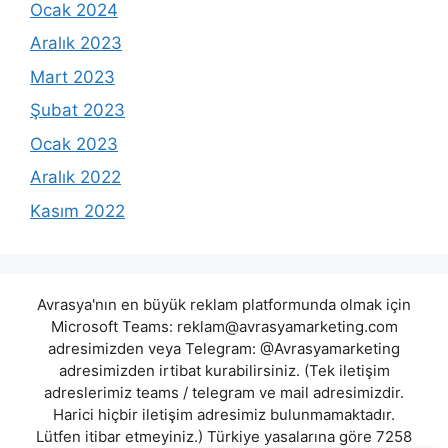
Ocak 2024
Aralık 2023
Mart 2023
Şubat 2023
Ocak 2023
Aralık 2022
Kasım 2022
Avrasya'nın en büyük reklam platformunda olmak için
Microsoft Teams:
reklam@avrasyamarketing.com
adresimizden veya Telegram: @Avrasyamarketing
adresimizden irtibat kurabilirsiniz. (Tek iletişim
adreslerimiz teams / telegram ve mail adresimizdir.
Harici hiçbir iletişim adresimiz bulunmamaktadır.
Lütfen itibar etmeyiniz.) Türkiye yasalarına göre 7258