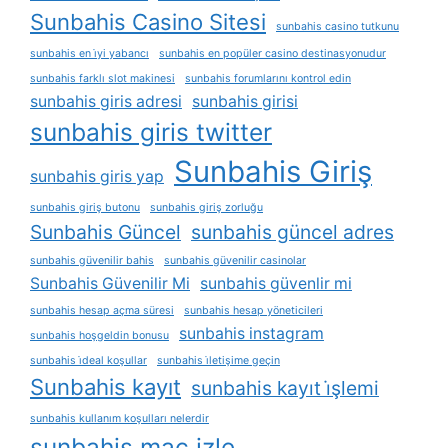
Sunbahis Casino Sitesi
sunbahis casino tutkunu
sunbahis en i̇yi yabancı
sunbahis en popüler casino destinasyonudur
sunbahis farklı slot makinesi
sunbahis forumlarını kontrol edin
sunbahis giris adresi
sunbahis girisi
sunbahis giris twitter
Sunbahis Giriş
sunbahis giris yap
sunbahis giriş butonu
sunbahis giriş zorluğu
Sunbahis Güncel
sunbahis güncel adres
sunbahis güvenilir bahis
sunbahis güvenilir casinolar
Sunbahis Güvenilir Mi
sunbahis güvenlir mi
sunbahis hesap açma süresi
sunbahis hesap yöneticileri
sunbahis instagram
sunbahis hoşgeldin bonusu
sunbahis i̇deal koşullar
sunbahis i̇letişime geçin
Sunbahis kayıt
sunbahis kayıt i̇şlemi
sunbahis kullanım koşulları nelerdir
sunbahis maç izle