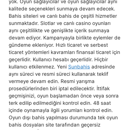
yok. Oyun sağlayıcılar ve oyun sağlayıcılar aynı
kalitede seçenekleri sunmaya devam edecek.
Bahis siteleri ve canlı bahis de çeşitli hizmetler
sunmaktadır. Slotlar ve canlı casino oyunları
aynı çeşitlilikte ve genişlikte içerik sunmaya
devam ediyor. Kampanyayla birlikte eylemler de
gündeme ekleniyor. Hızlı ticaret ve serbest
ticaret yöntemleri kavramları finansal ticaret için
geçerlidir. Kullanıcı hesabı geçerlidir. Hiçbir
kullanıcı etkilenmez. Yeni
Sunbahis
adresinde
aynı süreci ve resmi süreci kullanarak teklif
vermeye devam edin. Resmi yarışma
prosedürlerinden biri iptal edilecektir. İttifak
geçmişinizi, oyun başlamadan önce veya sonra
terk edilip edilmediğini kontrol edin. 48 saat
içinde oynamayla ilgili yorumları kontrol edin.
Oyun dışı bahis yapılması durumunda tek oyun
bahis dosyaları site tarafından geçersiz