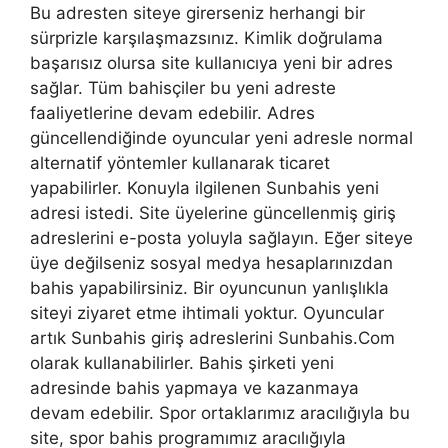
Bu adresten siteye girerseniz herhangi bir
sürprizle karşılaşmazsınız. Kimlik doğrulama
başarısız olursa site kullanıcıya yeni bir adres
sağlar. Tüm bahisçiler bu yeni adreste
faaliyetlerine devam edebilir. Adres
güncellendiğinde oyuncular yeni adresle normal
alternatif yöntemler kullanarak ticaret
yapabilirler. Konuyla ilgilenen Sunbahis yeni
adresi istedi. Site üyelerine güncellenmiş giriş
adreslerini e-posta yoluyla sağlayın. Eğer siteye
üye değilseniz sosyal medya hesaplarınızdan
bahis yapabilirsiniz. Bir oyuncunun yanlışlıkla
siteyi ziyaret etme ihtimali yoktur. Oyuncular
artık Sunbahis giriş adreslerini Sunbahis.Com
olarak kullanabilirler. Bahis şirketi yeni
adresinde bahis yapmaya ve kazanmaya
devam edebilir. Spor ortaklarımız aracılığıyla bu
site, spor bahis programımız aracılığıyla