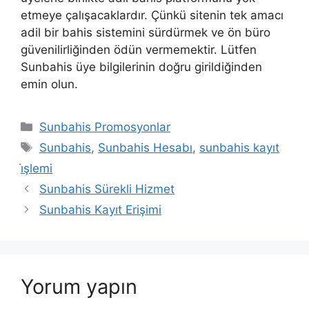
etmeye çalışacaklardır. Çünkü sitenin tek amacı
adil bir bahis sistemini sürdürmek ve ön büro
güvenilirliğinden ödün vermemektir. Lütfen
Sunbahis üye bilgilerinin doğru girildiğinden
emin olun.
Kategoriler
Sunbahis Promosyonlar
Etiketler
Sunbahis
,
Sunbahis Hesabı
,
sunbahis kayıt
i̇şlemi
Sunbahis Sürekli Hizmet
Sunbahis Kayıt Erişimi
Yorum yapın