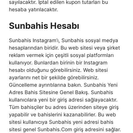
sayılacaktır. İptal edilen kupon tutarları bu
hesaba yatırılacaktır.
Sunbahis Hesabı
Sunbahis Instagram’ı, Sunbahis sosyal medya
hesaplarından biridir. Bu web sitesi veya şirket
reklam vermek için çeşitli sosyal platformları
kullanıyor. Bunlardan birinin bir Instagram
hesabı olduğunu görebilirsiniz. Web sitesi
ayarlarını net bir şekilde görebilirsiniz.
Güncelleme ayrıntılarına bakın. Sunbahis Yeni
Adres Bahis Sitesine Genel Bakış. Sunbahis
kullanıcılara yeni bir giriş adresi sağlayacaktır.
Tüm bahisçiler bu adres üzerinden siteye giriş
yapabilir ve bahislerini kazanabilirler. Bu web
sitesi kullanıcıya Sunbahis yeni adresi bahis
sitesi genel Sunbahis.Com giriş adresini sağlar.