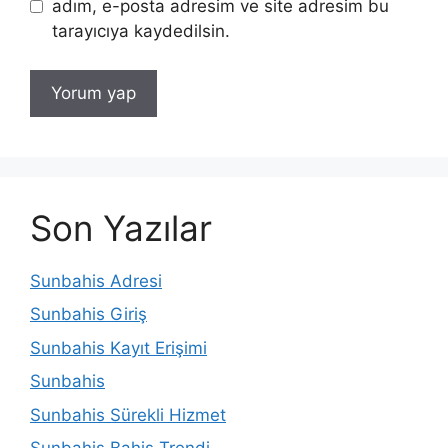
adım, e-posta adresim ve site adresim bu
tarayıcıya kaydedilsin.
Son Yazılar
Sunbahis Adresi
Sunbahis Giriş
Sunbahis Kayıt Erişimi
Sunbahis
Sunbahis Sürekli Hizmet