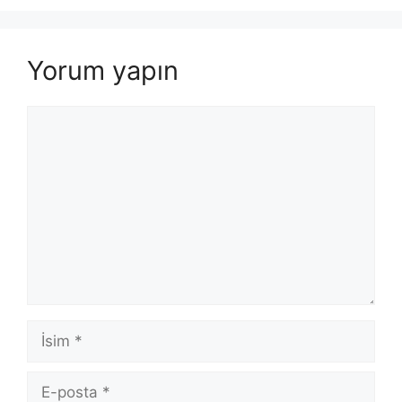
Yorum yapın
Yorum
İsim
E-