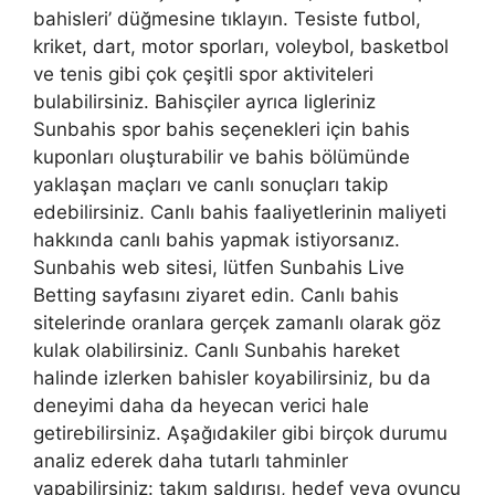
bahisleri’ düğmesine tıklayın. Tesiste futbol,
kriket, dart, motor sporları, voleybol, basketbol
ve tenis gibi çok çeşitli spor aktiviteleri
bulabilirsiniz. Bahisçiler ayrıca ligleriniz
Sunbahis spor bahis seçenekleri için bahis
kuponları oluşturabilir ve bahis bölümünde
yaklaşan maçları ve canlı sonuçları takip
edebilirsiniz. Canlı bahis faaliyetlerinin maliyeti
hakkında canlı bahis yapmak istiyorsanız.
Sunbahis web sitesi, lütfen Sunbahis Live
Betting sayfasını ziyaret edin. Canlı bahis
sitelerinde oranlara gerçek zamanlı olarak göz
kulak olabilirsiniz. Canlı Sunbahis hareket
halinde izlerken bahisler koyabilirsiniz, bu da
deneyimi daha da heyecan verici hale
getirebilirsiniz. Aşağıdakiler gibi birçok durumu
analiz ederek daha tutarlı tahminler
yapabilirsiniz: takım saldırısı, hedef veya oyuncu