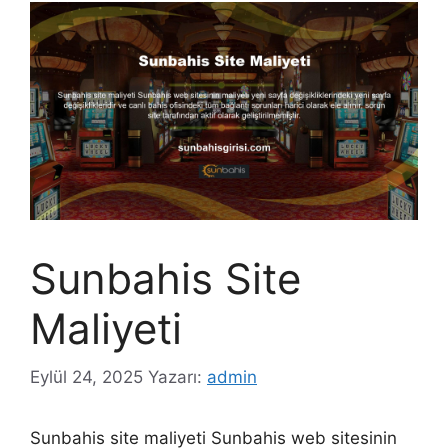
Sunbahis Site
Maliyeti
Eylül 24, 2025
Yazarı:
admin
Sunbahis site maliyeti Sunbahis web sitesinin