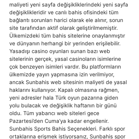
maliyeti yeni sayfa değişikliklerindeki yeni sayfa
değişiklikleridir ve canlı bahis ofisindeki tüm
bağlantı sorunları harici olarak ele alınır, sorun
site tarafından aktif olarak geliştirilmemiştir.
Ülkemizdeki tüm bahis sitelerine onaylanmıştır
ve dünyanın herhangi bir yerinden erişilebilir.
Yasadışı casino oyunları sunan bazı web
sitelerinin gerçek, yasal casinoların isimlerine
çok benzeyen isimleri vardır. Bu platformların
ülkemizde yayın yapmasına izin verilmiyor,
ancak Sunbahis web sitesinin maliyeti de yasal
haklarını kullanıyor. Kapalı olmasına rağmen,
yeni adresler hala Türk oyun pazarına giden
yolu bulacak ve değişiklik haftanın bir günü
oldu. Tüm yabancı web siteleri gece
Pazartesi’den Cuma’ya kadar engellenir.
Sunbahis Sports Bahis Seçenekleri. Farklı spor
ortaklarına erişmek istiyorsanız, Sunbahis spor