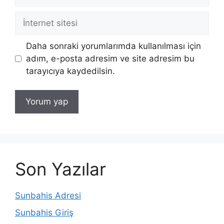
posta
İnternet
sitesi
Daha sonraki yorumlarımda kullanılması için
adım, e-posta adresim ve site adresim bu
tarayıcıya kaydedilsin.
Son Yazılar
Sunbahis Adresi
Sunbahis Giriş