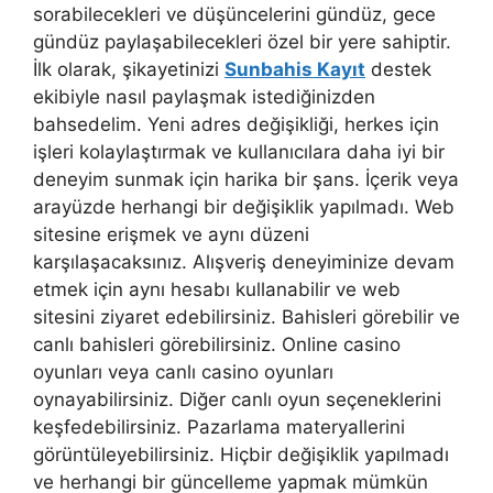
sorabilecekleri ve düşüncelerini gündüz, gece
gündüz paylaşabilecekleri özel bir yere sahiptir.
İlk olarak, şikayetinizi
Sunbahis Kayıt
destek
ekibiyle nasıl paylaşmak istediğinizden
bahsedelim. Yeni adres değişikliği, herkes için
işleri kolaylaştırmak ve kullanıcılara daha iyi bir
deneyim sunmak için harika bir şans. İçerik veya
arayüzde herhangi bir değişiklik yapılmadı. Web
sitesine erişmek ve aynı düzeni
karşılaşacaksınız. Alışveriş deneyiminize devam
etmek için aynı hesabı kullanabilir ve web
sitesini ziyaret edebilirsiniz. Bahisleri görebilir ve
canlı bahisleri görebilirsiniz. Online casino
oyunları veya canlı casino oyunları
oynayabilirsiniz. Diğer canlı oyun seçeneklerini
keşfedebilirsiniz. Pazarlama materyallerini
görüntüleyebilirsiniz. Hiçbir değişiklik yapılmadı
ve herhangi bir güncelleme yapmak mümkün