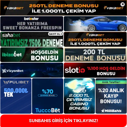
×
SUNBAHIS GİRİŞ İÇİN TIKLAYINIZ!