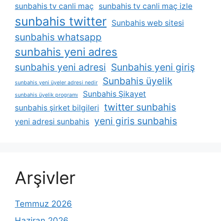
sunbahis tv canli maç
sunbahis tv canli maç izle
sunbahis twitter
Sunbahis web sitesi
sunbahis whatsapp
sunbahis yeni adres
sunbahis yeni adresi
Sunbahis yeni giriş
Sunbahis üyelik
sunbahis yeni üyeler adresi nedir
Sunbahis Şikayet
sunbahis üyelik programı
twitter sunbahis
sunbahis şirket bilgileri
yeni giris sunbahis
yeni adresi sunbahis
Arşivler
Temmuz 2026
Haziran 2026