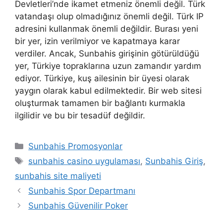
Devletleri’nde ikamet etmeniz önemli değil. Türk
vatandaşı olup olmadığınız önemli değil. Türk IP
adresini kullanmak önemli değildir. Burası yeni
bir yer, izin verilmiyor ve kapatmaya karar
verdiler. Ancak, Sunbahis girişinin götürüldüğü
yer, Türkiye topraklarına uzun zamandır yardım
ediyor. Türkiye, kuş ailesinin bir üyesi olarak
yaygın olarak kabul edilmektedir. Bir web sitesi
oluşturmak tamamen bir bağlantı kurmakla
ilgilidir ve bu bir tesadüf değildir.
Kategoriler
Sunbahis Promosyonlar
Etiketler
sunbahis casino uygulaması
,
Sunbahis Giriş
,
sunbahis site maliyeti
Sunbahis Spor Departmanı
Sunbahis Güvenilir Poker