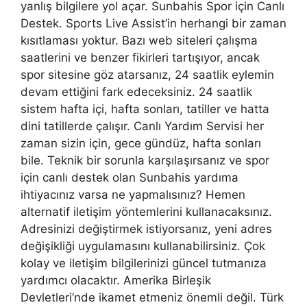
yanlış bilgilere yol açar. Sunbahis Spor için Canlı
Destek. Sports Live Assist’in herhangi bir zaman
kısıtlaması yoktur. Bazı web siteleri çalışma
saatlerini ve benzer fikirleri tartışıyor, ancak
spor sitesine göz atarsanız, 24 saatlik eylemin
devam ettiğini fark edeceksiniz. 24 saatlik
sistem hafta içi, hafta sonları, tatiller ve hatta
dini tatillerde çalışır. Canlı Yardım Servisi her
zaman sizin için, gece gündüz, hafta sonları
bile. Teknik bir sorunla karşılaşırsanız ve spor
için canlı destek olan Sunbahis yardıma
ihtiyacınız varsa ne yapmalısınız? Hemen
alternatif iletişim yöntemlerini kullanacaksınız.
Adresinizi değiştirmek istiyorsanız, yeni adres
değişikliği uygulamasını kullanabilirsiniz. Çok
kolay ve iletişim bilgilerinizi güncel tutmanıza
yardımcı olacaktır. Amerika Birleşik
Devletleri’nde ikamet etmeniz önemli değil. Türk