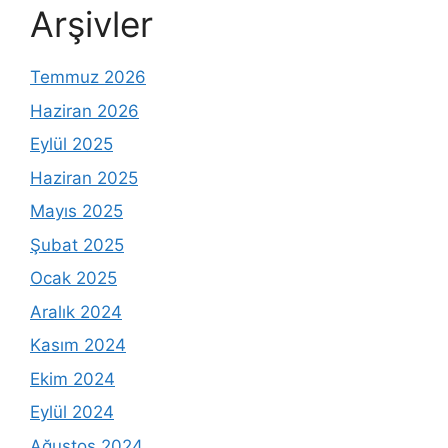
Arşivler
Temmuz 2026
Haziran 2026
Eylül 2025
Haziran 2025
Mayıs 2025
Şubat 2025
Ocak 2025
Aralık 2024
Kasım 2024
Ekim 2024
Eylül 2024
Ağustos 2024