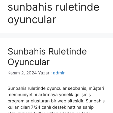
sunbahis ruletinde
oyuncular
Sunbahis Ruletinde
Oyuncular
Kasım 2, 2024
Yazarı:
admin
Sunbahis ruletinde oyuncular seobahis, müşteri
memnuniyetini artırmaya yönelik gelişmiş
programlar oluşturan bir web sitesidir. Sunbahis
kullanıcıları 7/24 canlı destek hattına sahip