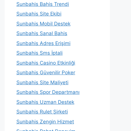
Sunbahis Bahis Trendi
Sunbahis Site Ekibi
Sunbahis Mobil Destek
Sunbahis Sanal Bahis
Sunbahis Adres Erişimi
Sunbahis Sms İptali
Sunbahis Casino Etkinliği
Sunbahis Güvenilir Poker
Sunbahis Site Maliyeti
Sunbahis Spor Departmanı
Sunbahis Uzman Destek
Sunbahis Rulet Şirketi
Sunbahis Zengin Hizmet