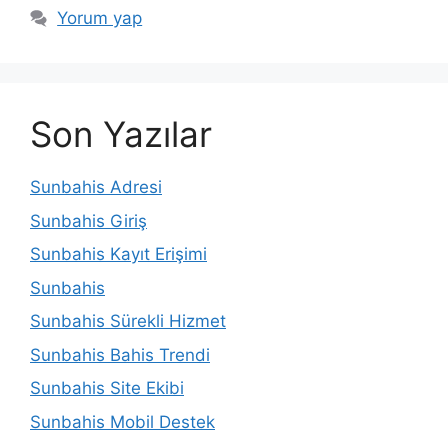
Yorum yap
Son Yazılar
Sunbahis Adresi
Sunbahis Giriş
Sunbahis Kayıt Erişimi
Sunbahis
Sunbahis Sürekli Hizmet
Sunbahis Bahis Trendi
Sunbahis Site Ekibi
Sunbahis Mobil Destek