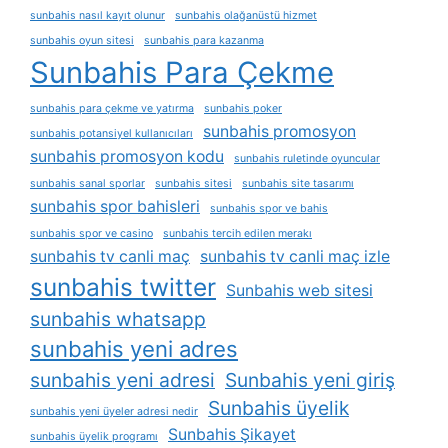
sunbahis nasıl kayıt olunur
sunbahis olağanüstü hizmet
sunbahis oyun sitesi
sunbahis para kazanma
Sunbahis Para Çekme
sunbahis para çekme ve yatırma
sunbahis poker
sunbahis promosyon
sunbahis potansiyel kullanıcıları
sunbahis promosyon kodu
sunbahis ruletinde oyuncular
sunbahis sanal sporlar
sunbahis sitesi
sunbahis site tasarımı
sunbahis spor bahisleri
sunbahis spor ve bahis
sunbahis spor ve casino
sunbahis tercih edilen merakı
sunbahis tv canli maç
sunbahis tv canli maç izle
sunbahis twitter
Sunbahis web sitesi
sunbahis whatsapp
sunbahis yeni adres
sunbahis yeni adresi
Sunbahis yeni giriş
Sunbahis üyelik
sunbahis yeni üyeler adresi nedir
Sunbahis Şikayet
sunbahis üyelik programı