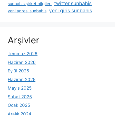
twitter sunbahis
sunbahis şirket bilgileri
yeni giris sunbahis
yeni adresi sunbahis
Arşivler
Temmuz 2026
Haziran 2026
Eylül 2025
Haziran 2025
Mayıs 2025
Şubat 2025
Ocak 2025
Aralık 2024