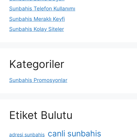
Sunbahis Telefon Kullanımı
Sunbahis Meraklı Keyfi
Sunbahis Kolay Siteler
Kategoriler
Sunbahis Promosyonlar
Etiket Bulutu
canli sunbahis
adresi sunbahis