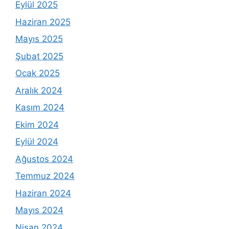
Eylül 2025
Haziran 2025
Mayıs 2025
Şubat 2025
Ocak 2025
Aralık 2024
Kasım 2024
Ekim 2024
Eylül 2024
Ağustos 2024
Temmuz 2024
Haziran 2024
Mayıs 2024
Nisan 2024