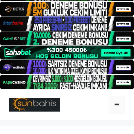
İçeriğe
atla
Menü