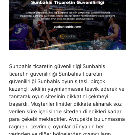
Sunbahis ticaretin güvenilirliği Sunbahis
ticaretin güvenilirliği Sunbahis ticaretin
güvenilirliği Sunbahis oyun sitesi, birçok
kazançlı teklifin yayınlanmasını teşvik ederek ve
tanıtarak oyun sitesinin dikkatini çekmeyi
başardı. Müşteriler limitler dikkate alınarak söz
verilen süre içerisinde siteden diledikleri kadar
para çekebilmektedirler. Avrupa’da bulunmasına
rağmen, çevrimiçi oyunlar dünyanın her
yerinden ve diğer bölgelerden oyuncuların