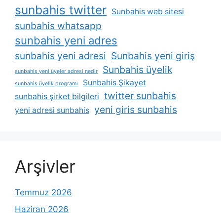
sunbahis twitter
Sunbahis web sitesi
sunbahis whatsapp
sunbahis yeni adres
sunbahis yeni adresi
Sunbahis yeni giriş
Sunbahis üyelik
sunbahis yeni üyeler adresi nedir
Sunbahis Şikayet
sunbahis üyelik programı
twitter sunbahis
sunbahis şirket bilgileri
yeni giris sunbahis
yeni adresi sunbahis
Arşivler
Temmuz 2026
Haziran 2026