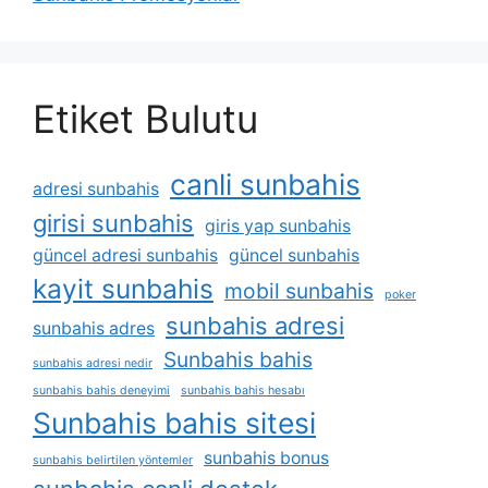
Etiket Bulutu
canli sunbahis
adresi sunbahis
girisi sunbahis
giris yap sunbahis
güncel adresi sunbahis
güncel sunbahis
kayit sunbahis
mobil sunbahis
poker
sunbahis adresi
sunbahis adres
Sunbahis bahis
sunbahis adresi nedir
sunbahis bahis deneyimi
sunbahis bahis hesabı
Sunbahis bahis sitesi
sunbahis bonus
sunbahis belirtilen yöntemler