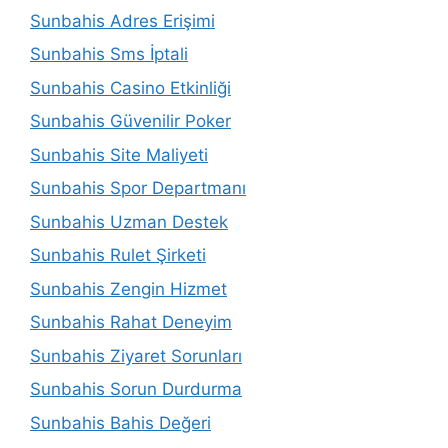
Sunbahis Adres Erişimi
Sunbahis Sms İptali
Sunbahis Casino Etkinliği
Sunbahis Güvenilir Poker
Sunbahis Site Maliyeti
Sunbahis Spor Departmanı
Sunbahis Uzman Destek
Sunbahis Rulet Şirketi
Sunbahis Zengin Hizmet
Sunbahis Rahat Deneyim
Sunbahis Ziyaret Sorunları
Sunbahis Sorun Durdurma
Sunbahis Bahis Değeri