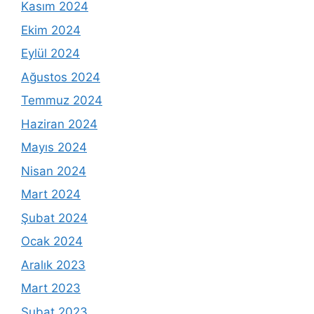
Kasım 2024
Ekim 2024
Eylül 2024
Ağustos 2024
Temmuz 2024
Haziran 2024
Mayıs 2024
Nisan 2024
Mart 2024
Şubat 2024
Ocak 2024
Aralık 2023
Mart 2023
Şubat 2023