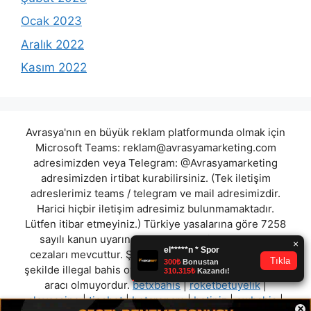
Ocak 2023
Aralık 2022
Kasım 2022
Avrasya'nın en büyük reklam platformunda olmak için
Microsoft Teams:
reklam@avrasyamarketing.com
adresimizden veya Telegram: @Avrasyamarketing
adresimizden irtibat kurabilirsiniz. (Tek iletişim
adreslerimiz teams / telegram ve mail adresimizdir.
Harici hiçbir iletişim adresimiz bulunmamaktadır.
Lütfen itibar etmeyiniz.) Türkiye yasalarına göre 7258
sayılı kanun uyarınca yasa dışı bahis oynamanın
cezaları mevcuttur. Şu an bulunduğunuz site hiç bir
şekilde illegal bahis oyunları oynatmıyor ve oynamaya
aracı olmuyordur.
betxbahis
|
roketbetuyelik
|
alevcasino
|
tiosbet
|
betarenam
|
betiniz
|
owbahis
|
×