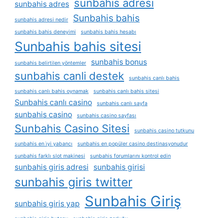
sunbahis adresi
sunbahis adres
Sunbahis bahis
sunbahis adresi nedir
sunbahis bahis deneyimi
sunbahis bahis hesabı
Sunbahis bahis sitesi
sunbahis bonus
sunbahis belirtilen yöntemler
sunbahis canli destek
sunbahis canlı bahis
sunbahis canlı bahis oynamak
sunbahis canlı bahis sitesi
Sunbahis canlı casino
sunbahis canlı sayfa
sunbahis casino
sunbahis casino sayfası
Sunbahis Casino Sitesi
sunbahis casino tutkunu
sunbahis en i̇yi yabancı
sunbahis en popüler casino destinasyonudur
sunbahis farklı slot makinesi
sunbahis forumlarını kontrol edin
sunbahis giris adresi
sunbahis girisi
sunbahis giris twitter
Sunbahis Giriş
sunbahis giris yap