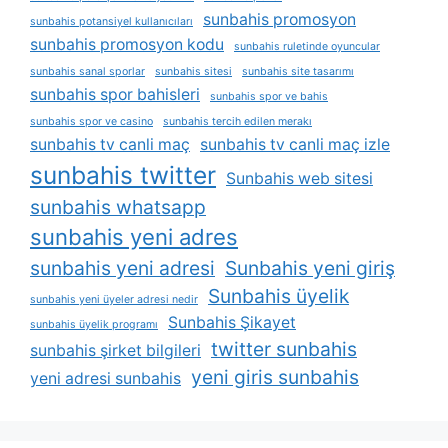
sunbahis promosyon
sunbahis potansiyel kullanıcıları
sunbahis promosyon kodu
sunbahis ruletinde oyuncular
sunbahis sanal sporlar
sunbahis sitesi
sunbahis site tasarımı
sunbahis spor bahisleri
sunbahis spor ve bahis
sunbahis spor ve casino
sunbahis tercih edilen merakı
sunbahis tv canli maç
sunbahis tv canli maç izle
sunbahis twitter
Sunbahis web sitesi
sunbahis whatsapp
sunbahis yeni adres
sunbahis yeni adresi
Sunbahis yeni giriş
Sunbahis üyelik
sunbahis yeni üyeler adresi nedir
Sunbahis Şikayet
sunbahis üyelik programı
twitter sunbahis
sunbahis şirket bilgileri
yeni giris sunbahis
yeni adresi sunbahis