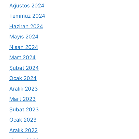
Ağustos 2024
Temmuz 2024
Haziran 2024
Mayıs 2024
Nisan 2024
Mart 2024
Şubat 2024
Ocak 2024
Aralık 2023
Mart 2023
Şubat 2023
Ocak 2023
Aralık 2022