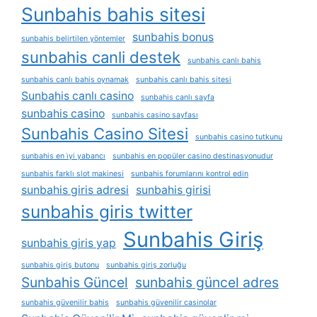
Sunbahis bahis sitesi
sunbahis bonus
sunbahis belirtilen yöntemler
sunbahis canli destek
sunbahis canlı bahis
sunbahis canlı bahis oynamak
sunbahis canlı bahis sitesi
Sunbahis canlı casino
sunbahis canlı sayfa
sunbahis casino
sunbahis casino sayfası
Sunbahis Casino Sitesi
sunbahis casino tutkunu
sunbahis en i̇yi yabancı
sunbahis en popüler casino destinasyonudur
sunbahis farklı slot makinesi
sunbahis forumlarını kontrol edin
sunbahis giris adresi
sunbahis girisi
sunbahis giris twitter
Sunbahis Giriş
sunbahis giris yap
sunbahis giriş butonu
sunbahis giriş zorluğu
Sunbahis Güncel
sunbahis güncel adres
sunbahis güvenilir bahis
sunbahis güvenilir casinolar