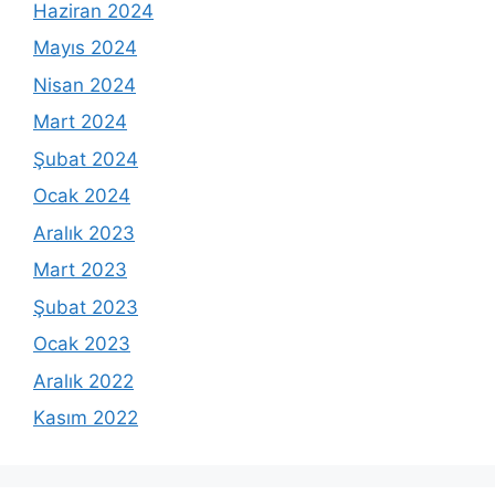
Haziran 2024
Mayıs 2024
Nisan 2024
Mart 2024
Şubat 2024
Ocak 2024
Aralık 2023
Mart 2023
Şubat 2023
Ocak 2023
Aralık 2022
Kasım 2022