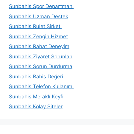
Sunbahis Spor Departmanı
Sunbahis Uzman Destek
Sunbahis Rulet Şirketi
Sunbahis Zengin Hizmet
Sunbahis Rahat Deneyim
Sunbahis Ziyaret Sorunları
Sunbahis Sorun Durdurma
Sunbahis Bahis Değeri
Sunbahis Telefon Kullanımı
Sunbahis Meraklı Keyfi
Sunbahis Kolay Siteler