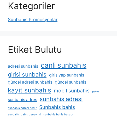
Kategoriler
Sunbahis Promosyonlar
Etiket Bulutu
canli sunbahis
adresi sunbahis
girisi sunbahis
giris yap sunbahis
güncel adresi sunbahis
güncel sunbahis
kayit sunbahis
mobil sunbahis
poker
sunbahis adresi
sunbahis adres
Sunbahis bahis
sunbahis adresi nedir
sunbahis bahis deneyimi
sunbahis bahis hesabı