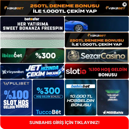
×
SUNBAHIS GİRİŞ İÇİN TIKLAYINIZ!