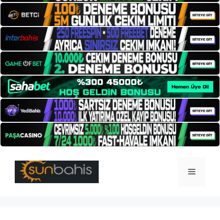
İçeriğe
atla
Menü