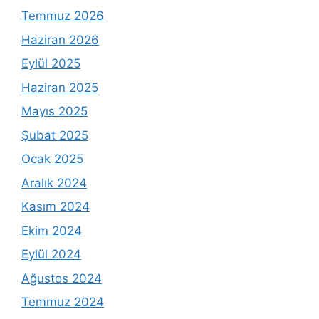
Temmuz 2026
Haziran 2026
Eylül 2025
Haziran 2025
Mayıs 2025
Şubat 2025
Ocak 2025
Aralık 2024
Kasım 2024
Ekim 2024
Eylül 2024
Ağustos 2024
Temmuz 2024