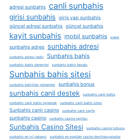
canli sunbahis
adresi sunbahis
girisi sunbahis
giris yap sunbahis
güncel adresi sunbahis
güncel sunbahis
kayit sunbahis
mobil sunbahis
poker
sunbahis adresi
sunbahis adres
Sunbahis bahis
sunbahis adresi nedir
sunbahis bahis deneyimi
sunbahis bahis hesabı
Sunbahis bahis sitesi
sunbahis bonus
sunbahis belirtilen yöntemler
sunbahis canli destek
sunbahis canlı bahis
sunbahis canlı bahis oynamak
sunbahis canlı bahis sitesi
Sunbahis canlı casino
sunbahis canlı sayfa
sunbahis casino
sunbahis casino sayfası
Sunbahis Casino Sitesi
sunbahis casino tutkunu
sunbahis en i̇yi yabancı
sunbahis en popüler casino destinasyonudur