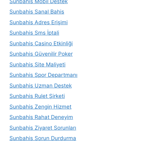
Sunbahis Mobil Destek
Sunbahis Sanal Bahis
Sunbahis Adres Erişimi
Sunbahis Sms İptali
Sunbahis Casino Etkinliği
Sunbahis Güvenilir Poker
Sunbahis Site Maliyeti
Sunbahis Spor Departmanı
Sunbahis Uzman Destek
Sunbahis Rulet Şirketi
Sunbahis Zengin Hizmet
Sunbahis Rahat Deneyim
Sunbahis Ziyaret Sorunları
Sunbahis Sorun Durdurma