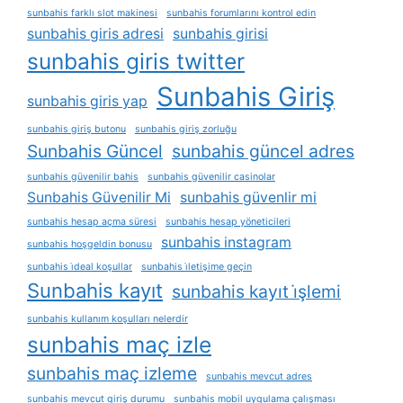
sunbahis farklı slot makinesi
sunbahis forumlarını kontrol edin
sunbahis giris adresi
sunbahis girisi
sunbahis giris twitter
Sunbahis Giriş
sunbahis giris yap
sunbahis giriş butonu
sunbahis giriş zorluğu
Sunbahis Güncel
sunbahis güncel adres
sunbahis güvenilir bahis
sunbahis güvenilir casinolar
Sunbahis Güvenilir Mi
sunbahis güvenlir mi
sunbahis hesap açma süresi
sunbahis hesap yöneticileri
sunbahis instagram
sunbahis hoşgeldin bonusu
sunbahis i̇deal koşullar
sunbahis i̇letişime geçin
Sunbahis kayıt
sunbahis kayıt i̇şlemi
sunbahis kullanım koşulları nelerdir
sunbahis maç izle
sunbahis maç izleme
sunbahis mevcut adres
sunbahis mevcut giriş durumu
sunbahis mobil uygulama çalışması