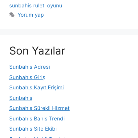
sunbahis ruleti oyunu
Yorum yap
Son Yazılar
Sunbahis Adresi
Sunbahis Giriş
Sunbahis Kayıt Erişimi
Sunbahis
Sunbahis Sürekli Hizmet
Sunbahis Bahis Trendi
Sunbahis Site Ekibi