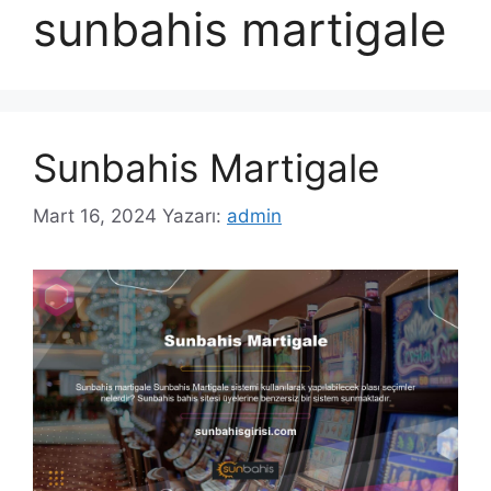
sunbahis martigale
Sunbahis Martigale
Mart 16, 2024
Yazarı:
admin