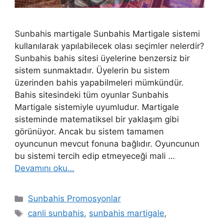
Sunbahis martigale Sunbahis Martigale sistemi
kullanılarak yapılabilecek olası seçimler nelerdir?
Sunbahis bahis sitesi üyelerine benzersiz bir
sistem sunmaktadır. Üyelerin bu sistem
üzerinden bahis yapabilmeleri mümkündür.
Bahis sitesindeki tüm oyunlar Sunbahis
Martigale sistemiyle uyumludur. Martigale
sisteminde matematiksel bir yaklaşım gibi
görünüyor. Ancak bu sistem tamamen
oyuncunun mevcut fonuna bağlıdır. Oyuncunun
bu sistemi tercih edip etmeyeceği mali …
Devamını oku…
Kategoriler
Sunbahis Promosyonlar
Etiketler
canli sunbahis
,
sunbahis martigale
,