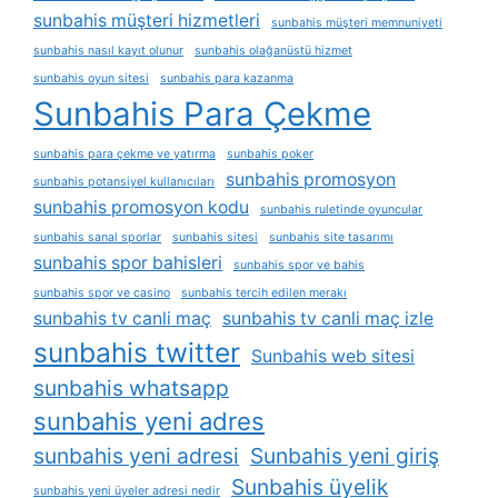
sunbahis müşteri hizmetleri
sunbahis müşteri memnuniyeti
sunbahis nasıl kayıt olunur
sunbahis olağanüstü hizmet
sunbahis oyun sitesi
sunbahis para kazanma
Sunbahis Para Çekme
sunbahis para çekme ve yatırma
sunbahis poker
sunbahis promosyon
sunbahis potansiyel kullanıcıları
sunbahis promosyon kodu
sunbahis ruletinde oyuncular
sunbahis sanal sporlar
sunbahis sitesi
sunbahis site tasarımı
sunbahis spor bahisleri
sunbahis spor ve bahis
sunbahis spor ve casino
sunbahis tercih edilen merakı
sunbahis tv canli maç
sunbahis tv canli maç izle
sunbahis twitter
Sunbahis web sitesi
sunbahis whatsapp
sunbahis yeni adres
sunbahis yeni adresi
Sunbahis yeni giriş
Sunbahis üyelik
sunbahis yeni üyeler adresi nedir