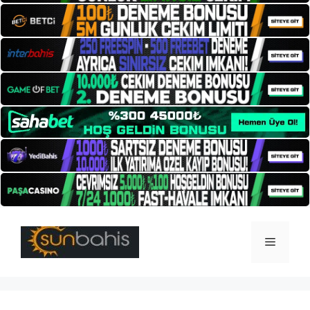
İçeriğe
atla
Menü