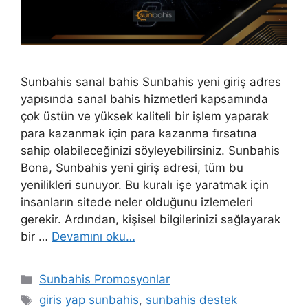
Sunbahis sanal bahis Sunbahis yeni giriş adres
yapısında sanal bahis hizmetleri kapsamında
çok üstün ve yüksek kaliteli bir işlem yaparak
para kazanmak için para kazanma fırsatına
sahip olabileceğinizi söyleyebilirsiniz. Sunbahis
Bona, Sunbahis yeni giriş adresi, tüm bu
yenilikleri sunuyor. Bu kuralı işe yaratmak için
insanların sitede neler olduğunu izlemeleri
gerekir. Ardından, kişisel bilgilerinizi sağlayarak
bir …
Devamını oku…
Kategoriler
Sunbahis Promosyonlar
Etiketler
giris yap sunbahis
,
sunbahis destek