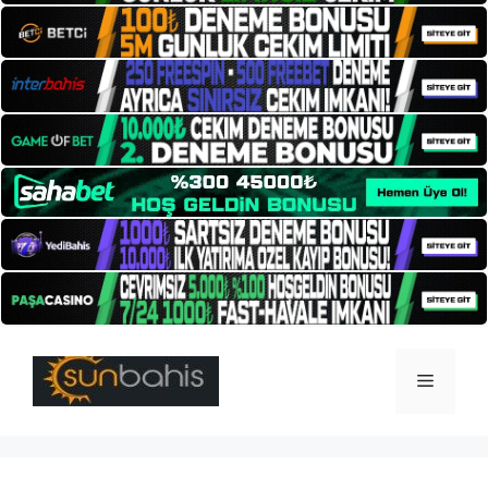
İçeriğe
atla
Menü