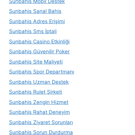
Sunbahis Mobil Destek
Sunbahis Sanal Bahis
Sunbahis Adres Erişimi
Sunbahis Sms İptali
Sunbahis Casino Etkinliği
Sunbahis Güvenilir Poker
Sunbahis Site Maliyeti
Sunbahis Spor Departmanı
Sunbahis Uzman Destek
Sunbahis Rulet Şirketi
Sunbahis Zengin Hizmet
Sunbahis Rahat Deneyim
Sunbahis Ziyaret Sorunları
Sunbahis Sorun Durdurma