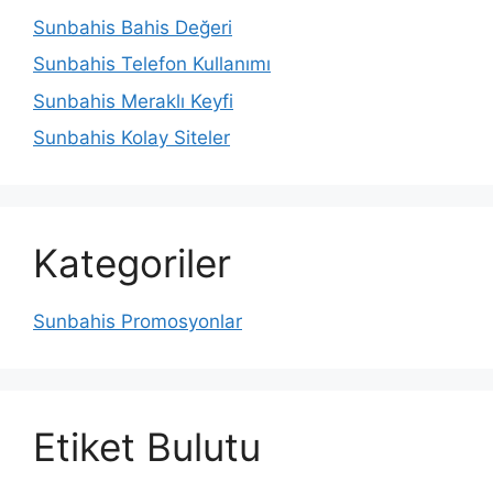
Sunbahis Bahis Değeri
Sunbahis Telefon Kullanımı
Sunbahis Meraklı Keyfi
Sunbahis Kolay Siteler
Kategoriler
Sunbahis Promosyonlar
Etiket Bulutu