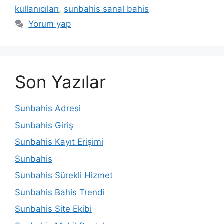
kullanıcıları
,
sunbahis sanal bahis
Yorum yap
Son Yazılar
Sunbahis Adresi
Sunbahis Giriş
Sunbahis Kayıt Erişimi
Sunbahis
Sunbahis Sürekli Hizmet
Sunbahis Bahis Trendi
Sunbahis Site Ekibi