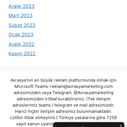
Aralık 2023
Mart 2023
Şubat 2023
Ocak 2023
Aralık 2022
Kasım 2022
Avrasya'nın en büyük reklam platformunda olmak için
Microsoft Teams:
reklam@avrasyamarketing.com
adresimizden veya Telegram: @Avrasyamarketing
adresimizden irtibat kurabilirsiniz. (Tek iletişim
adreslerimiz teams / telegram ve mail adresimizdir.
Harici hiçbir iletişim adresimiz bulunmamaktadır.
Lütfen itibar etmeyiniz.) Türkiye yasalarına göre 7258
sayılı kanun uyarınca yasa dışı bahis oynamanın