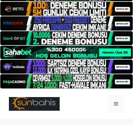
İçeriğe
atla
Menü