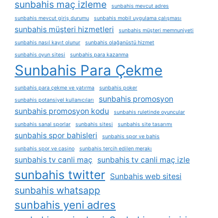
sunbahis maç izleme
sunbahis mevcut adres
sunbahis mevcut giriş durumu
sunbahis mobil uygulama çalışması
sunbahis müşteri hizmetleri
sunbahis müşteri memnuniyeti
sunbahis nasıl kayıt olunur
sunbahis olağanüstü hizmet
sunbahis oyun sitesi
sunbahis para kazanma
Sunbahis Para Çekme
sunbahis para çekme ve yatırma
sunbahis poker
sunbahis promosyon
sunbahis potansiyel kullanıcıları
sunbahis promosyon kodu
sunbahis ruletinde oyuncular
sunbahis sanal sporlar
sunbahis sitesi
sunbahis site tasarımı
sunbahis spor bahisleri
sunbahis spor ve bahis
sunbahis spor ve casino
sunbahis tercih edilen merakı
sunbahis tv canli maç
sunbahis tv canli maç izle
sunbahis twitter
Sunbahis web sitesi
sunbahis whatsapp
sunbahis yeni adres