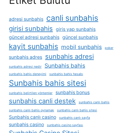
Etiket Bulutu
canli sunbahis
adresi sunbahis
girisi sunbahis
giris yap sunbahis
güncel adresi sunbahis
güncel sunbahis
kayit sunbahis
mobil sunbahis
poker
sunbahis adresi
sunbahis adres
Sunbahis bahis
sunbahis adresi nedir
sunbahis bahis deneyimi
sunbahis bahis hesabı
Sunbahis bahis sitesi
sunbahis bonus
sunbahis belirtilen yöntemler
sunbahis canli destek
sunbahis canlı bahis
sunbahis canlı bahis oynamak
sunbahis canlı bahis sitesi
Sunbahis canlı casino
sunbahis canlı sayfa
sunbahis casino
sunbahis casino sayfası