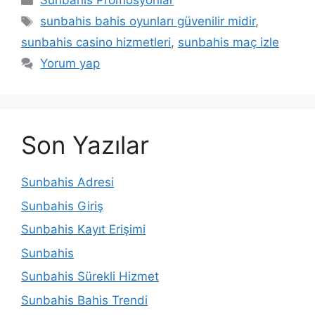
Sunbahis Promosyonlar
Etiketler
sunbahis bahis oyunları güvenilir midir
,
sunbahis casino hizmetleri
,
sunbahis maç izle
Yorum yap
Son Yazılar
Sunbahis Adresi
Sunbahis Giriş
Sunbahis Kayıt Erişimi
Sunbahis
Sunbahis Sürekli Hizmet
Sunbahis Bahis Trendi