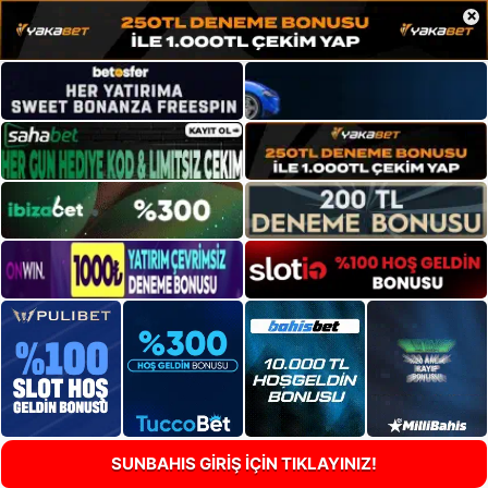
×
SUNBAHIS GİRİŞ İÇİN TIKLAYINIZ!