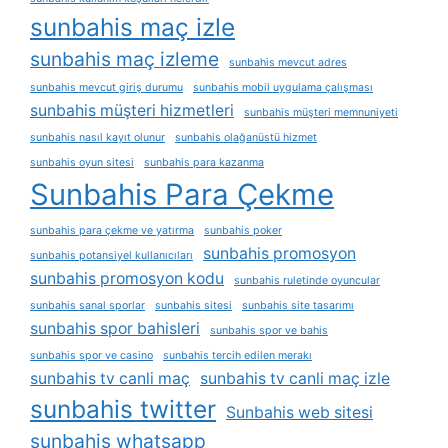
sunbahis maç izle
sunbahis maç izleme
sunbahis mevcut adres
sunbahis mevcut giriş durumu
sunbahis mobil uygulama çalışması
sunbahis müşteri hizmetleri
sunbahis müşteri memnuniyeti
sunbahis nasıl kayıt olunur
sunbahis olağanüstü hizmet
sunbahis oyun sitesi
sunbahis para kazanma
Sunbahis Para Çekme
sunbahis para çekme ve yatırma
sunbahis poker
sunbahis promosyon
sunbahis potansiyel kullanıcıları
sunbahis promosyon kodu
sunbahis ruletinde oyuncular
sunbahis sanal sporlar
sunbahis sitesi
sunbahis site tasarımı
sunbahis spor bahisleri
sunbahis spor ve bahis
sunbahis spor ve casino
sunbahis tercih edilen merakı
sunbahis tv canli maç
sunbahis tv canli maç izle
sunbahis twitter
Sunbahis web sitesi
sunbahis whatsapp