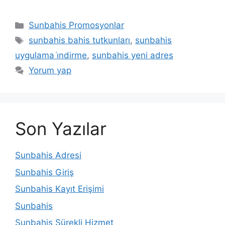
Kategoriler
Sunbahis Promosyonlar
Etiketler
sunbahis bahis tutkunları
,
sunbahis
uygulama i̇ndirme
,
sunbahis yeni adres
Yorum yap
Son Yazılar
Sunbahis Adresi
Sunbahis Giriş
Sunbahis Kayıt Erişimi
Sunbahis
Sunbahis Sürekli Hizmet