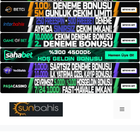
İçeriğe
atla
Menü