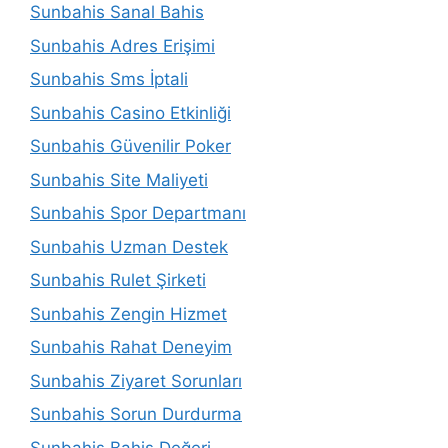
Sunbahis Sanal Bahis
Sunbahis Adres Erişimi
Sunbahis Sms İptali
Sunbahis Casino Etkinliği
Sunbahis Güvenilir Poker
Sunbahis Site Maliyeti
Sunbahis Spor Departmanı
Sunbahis Uzman Destek
Sunbahis Rulet Şirketi
Sunbahis Zengin Hizmet
Sunbahis Rahat Deneyim
Sunbahis Ziyaret Sorunları
Sunbahis Sorun Durdurma
Sunbahis Bahis Değeri