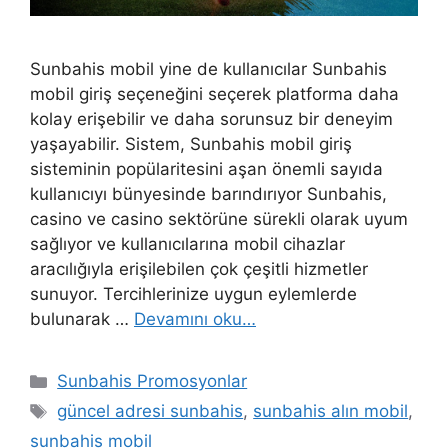
Sunbahis mobil yine de kullanıcılar Sunbahis
mobil giriş seçeneğini seçerek platforma daha
kolay erişebilir ve daha sorunsuz bir deneyim
yaşayabilir. Sistem, Sunbahis mobil giriş
sisteminin popülaritesini aşan önemli sayıda
kullanıcıyı bünyesinde barındırıyor Sunbahis,
casino ve casino sektörüne sürekli olarak uyum
sağlıyor ve kullanıcılarına mobil cihazlar
aracılığıyla erişilebilen çok çeşitli hizmetler
sunuyor. Tercihlerinize uygun eylemlerde
bulunarak …
Devamını oku…
Kategoriler
Sunbahis Promosyonlar
Etiketler
güncel adresi sunbahis
,
sunbahis alın mobil
,
sunbahis mobil