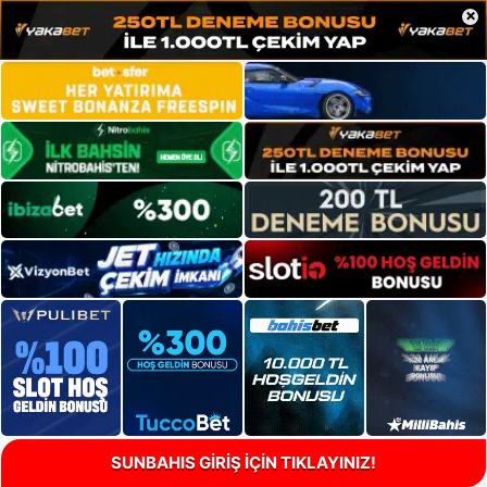
×
SUNBAHIS GİRİŞ İÇİN TIKLAYINIZ!