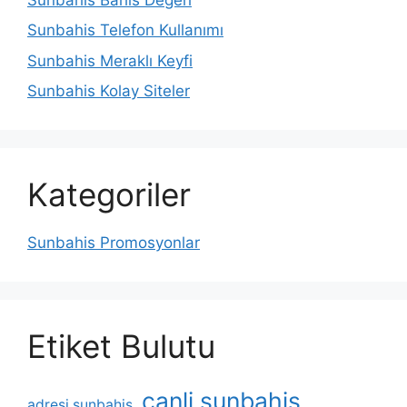
Sunbahis Telefon Kullanımı
Sunbahis Meraklı Keyfi
Sunbahis Kolay Siteler
Kategoriler
Sunbahis Promosyonlar
Etiket Bulutu
canli sunbahis
adresi sunbahis