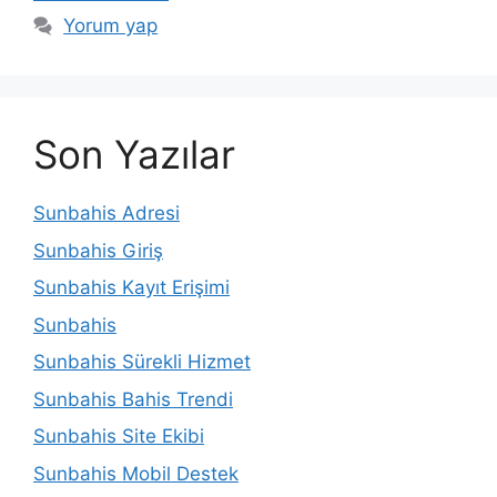
Yorum yap
Son Yazılar
Sunbahis Adresi
Sunbahis Giriş
Sunbahis Kayıt Erişimi
Sunbahis
Sunbahis Sürekli Hizmet
Sunbahis Bahis Trendi
Sunbahis Site Ekibi
Sunbahis Mobil Destek