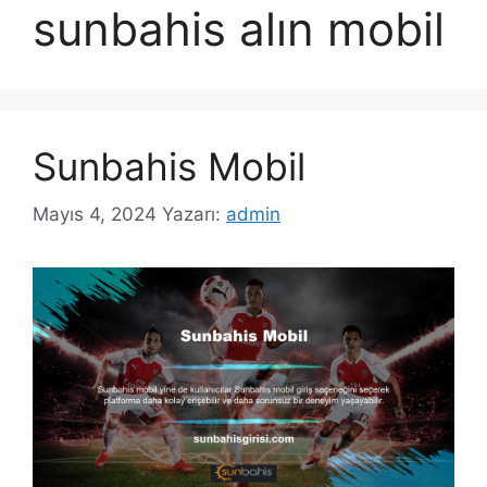
sunbahis alın mobil
Sunbahis Mobil
Mayıs 4, 2024
Yazarı:
admin