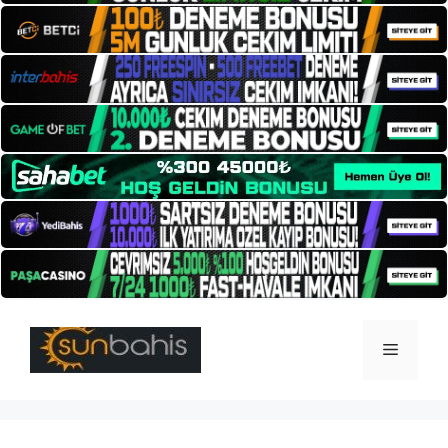
İçeriğe
atla
Menü