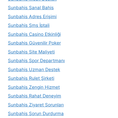
Sunbahis Sanal Bahis
Sunbahis Adres Erişimi
Sunbahis Sms İptali
Sunbahis Casino Etkinliği
Sunbahis Güvenilir Poker
Sunbahis Site Maliyeti
Sunbahis Spor Departmanı
Sunbahis Uzman Destek
Sunbahis Rulet Şirketi
Sunbahis Zengin Hizmet
Sunbahis Rahat Deneyim
Sunbahis Ziyaret Sorunları
Sunbahis Sorun Durdurma