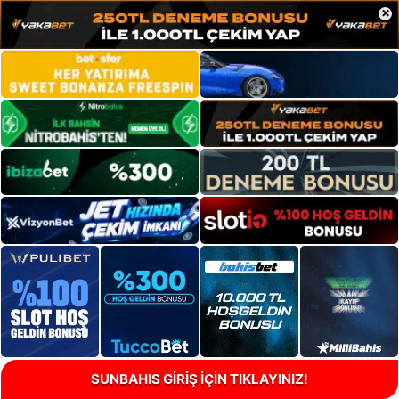
×
SUNBAHIS GİRİŞ İÇİN TIKLAYINIZ!