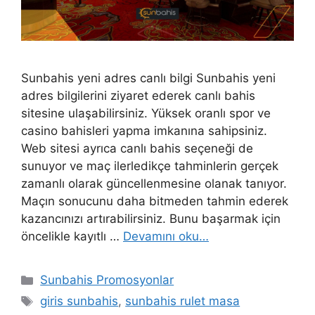
Sunbahis yeni adres canlı bilgi Sunbahis yeni
adres bilgilerini ziyaret ederek canlı bahis
sitesine ulaşabilirsiniz. Yüksek oranlı spor ve
casino bahisleri yapma imkanına sahipsiniz.
Web sitesi ayrıca canlı bahis seçeneği de
sunuyor ve maç ilerledikçe tahminlerin gerçek
zamanlı olarak güncellenmesine olanak tanıyor.
Maçın sonucunu daha bitmeden tahmin ederek
kazancınızı artırabilirsiniz. Bunu başarmak için
öncelikle kayıtlı …
Devamını oku…
Kategoriler
Sunbahis Promosyonlar
Etiketler
giris sunbahis
,
sunbahis rulet masa