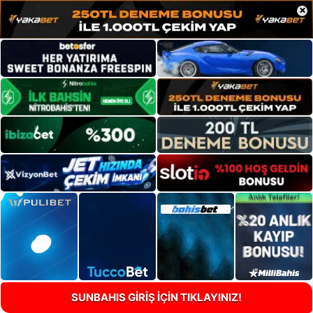
×
SUNBAHIS GİRİŞ İÇİN TIKLAYINIZ!