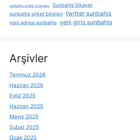
Sunbahis Şikayet
sunbahis üyelik programı
twitter sunbahis
sunbahis şirket bilgileri
yeni giris sunbahis
yeni adresi sunbahis
Arşivler
Temmuz 2026
Haziran 2026
Eylül 2025
Haziran 2025
Mayıs 2025
Şubat 2025
Ocak 2025