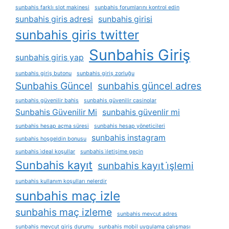
sunbahis farklı slot makinesi
sunbahis forumlarını kontrol edin
sunbahis giris adresi
sunbahis girisi
sunbahis giris twitter
Sunbahis Giriş
sunbahis giris yap
sunbahis giriş butonu
sunbahis giriş zorluğu
Sunbahis Güncel
sunbahis güncel adres
sunbahis güvenilir bahis
sunbahis güvenilir casinolar
Sunbahis Güvenilir Mi
sunbahis güvenlir mi
sunbahis hesap açma süresi
sunbahis hesap yöneticileri
sunbahis instagram
sunbahis hoşgeldin bonusu
sunbahis i̇deal koşullar
sunbahis i̇letişime geçin
Sunbahis kayıt
sunbahis kayıt i̇şlemi
sunbahis kullanım koşulları nelerdir
sunbahis maç izle
sunbahis maç izleme
sunbahis mevcut adres
sunbahis mevcut giriş durumu
sunbahis mobil uygulama çalışması