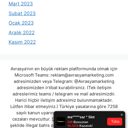
Mart 2023
Şubat 2023
Ocak 2023
Aralık 2022
Kasım 2022
Avrasya'nın en büyük reklam platformunda olmak için
Microsoft Teams:
reklam@avrasyamarketing.com
adresimizden veya Telegram: @Avrasyamarketing
adresimizden irtibat kurabilirsiniz. (Tek iletişim
adreslerimiz teams / telegram ve mail adresimizdir.
Harici hiçbir iletişim adresimiz bulunmamaktadır.
Lütfen itibar etmeyiniz.) Türkiye yasalarına göre 7258
sayılı kanun uyarınca yasa dışı bahis oynamanın
cezaları mevcuttur. Şu an bulunduğunuz site hiç bir
şekilde illegal bahis oyunları oynatmıyor ve oynamaya