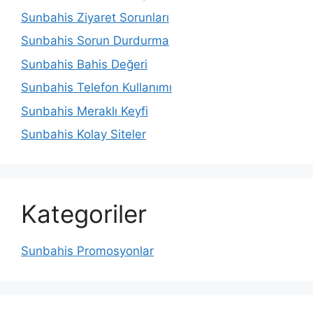
Sunbahis Ziyaret Sorunları
Sunbahis Sorun Durdurma
Sunbahis Bahis Değeri
Sunbahis Telefon Kullanımı
Sunbahis Meraklı Keyfi
Sunbahis Kolay Siteler
Kategoriler
Sunbahis Promosyonlar