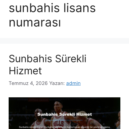
sunbahis lisans
numarası
Sunbahis Sürekli
Hizmet
Temmuz 4, 2026
Yazarı:
admin