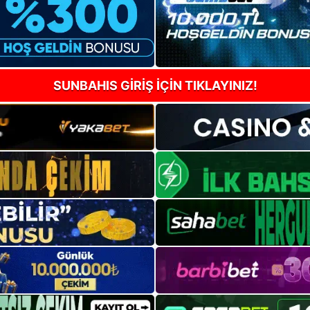
SUNBAHIS GİRİŞ İÇİN TIKLAYINIZ!