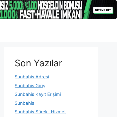
Son Yazılar
Sunbahis Adresi
Sunbahis Giriş
Sunbahis Kayıt Erişimi
Sunbahis
Sunbahis Sürekli Hizmet