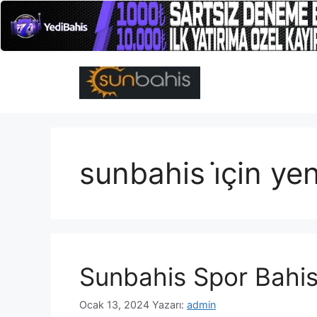
İçeriğe
atla
sunbahis i̇çin yen
Sunbahis Spor Bahis
Ocak 13, 2024
Yazarı:
admin