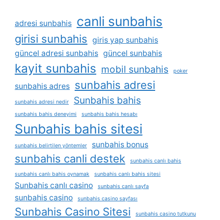
canli sunbahis
adresi sunbahis
girisi sunbahis
giris yap sunbahis
güncel adresi sunbahis
güncel sunbahis
kayit sunbahis
mobil sunbahis
poker
sunbahis adresi
sunbahis adres
Sunbahis bahis
sunbahis adresi nedir
sunbahis bahis deneyimi
sunbahis bahis hesabı
Sunbahis bahis sitesi
sunbahis bonus
sunbahis belirtilen yöntemler
sunbahis canli destek
sunbahis canlı bahis
sunbahis canlı bahis oynamak
sunbahis canlı bahis sitesi
Sunbahis canlı casino
sunbahis canlı sayfa
sunbahis casino
sunbahis casino sayfası
Sunbahis Casino Sitesi
sunbahis casino tutkunu