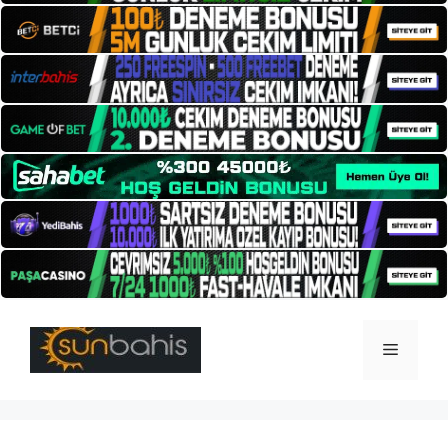
İçeriğe
atla
Menü