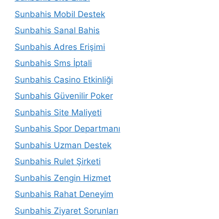
Sunbahis Mobil Destek
Sunbahis Sanal Bahis
Sunbahis Adres Erişimi
Sunbahis Sms İptali
Sunbahis Casino Etkinliği
Sunbahis Güvenilir Poker
Sunbahis Site Maliyeti
Sunbahis Spor Departmanı
Sunbahis Uzman Destek
Sunbahis Rulet Şirketi
Sunbahis Zengin Hizmet
Sunbahis Rahat Deneyim
Sunbahis Ziyaret Sorunları