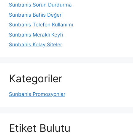
Sunbahis Sorun Durdurma
Sunbahis Bahis Değeri
Sunbahis Telefon Kullanımı
Sunbahis Meraklı Keyfi
Sunbahis Kolay Siteler
Kategoriler
Sunbahis Promosyonlar
Etiket Bulutu