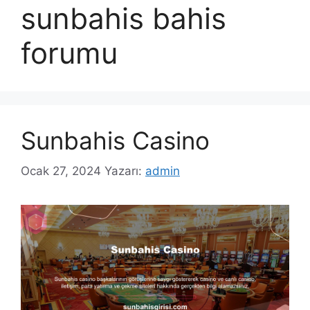
sunbahis bahis
forumu
Sunbahis Casino
Ocak 27, 2024
Yazarı:
admin