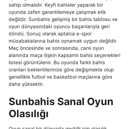
sahip olmalıdır. Keyfi bahisler yaparak bir
oyunda zaferi garantilemeye çalışmak etik
değildir. Sunbahis gelişmiş bir bahis tablosu ve
oyun dünyasındaki oyuncu başarılarıyla geri
döndü. Sonuç olarak aptalca e-spor
müsabakalarına bahis oynamak uygun değildir.
Maç öncesinde ve sonrasında, canlı oyun
alanında maça ilişkin kapsamlı bahis seçenekleri
listesi görüntülenir. Bu oyunda farklı bahis
oranları beklentilerinize göre değişmekte olup
genellikle futbol ve basketbol maçlarına göre
daha yüksektir.
Sunbahis Sanal Oyun
Olasılığı
Oyun sanal bir dünyada geçtiği için olasılık