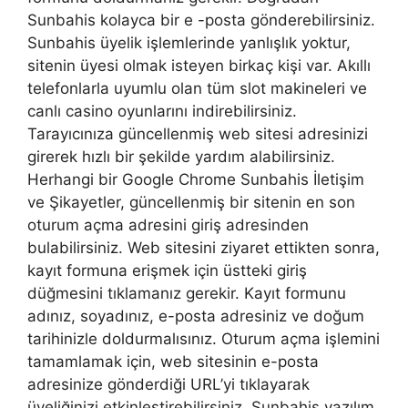
Sunbahis kolayca bir e -posta gönderebilirsiniz.
Sunbahis üyelik işlemlerinde yanlışlık yoktur,
sitenin üyesi olmak isteyen birkaç kişi var. Akıllı
telefonlarla uyumlu olan tüm slot makineleri ve
canlı casino oyunlarını indirebilirsiniz.
Tarayıcınıza güncellenmiş web sitesi adresinizi
girerek hızlı bir şekilde yardım alabilirsiniz.
Herhangi bir Google Chrome Sunbahis İletişim
ve Şikayetler, güncellenmiş bir sitenin en son
oturum açma adresini giriş adresinden
bulabilirsiniz. Web sitesini ziyaret ettikten sonra,
kayıt formuna erişmek için üstteki giriş
düğmesini tıklamanız gerekir. Kayıt formunu
adınız, soyadınız, e-posta adresiniz ve doğum
tarihinizle doldurmalısınız. Oturum açma işlemini
tamamlamak için, web sitesinin e-posta
adresinize gönderdiği URL’yi tıklayarak
üyeliğinizi etkinleştirebilirsiniz. Sunbahis yazılım