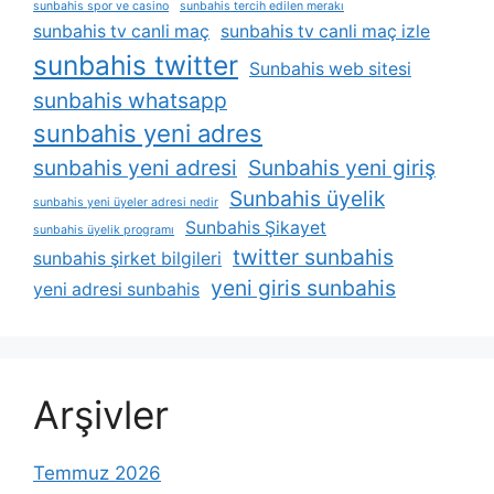
sunbahis spor ve casino
sunbahis tercih edilen merakı
sunbahis tv canli maç
sunbahis tv canli maç izle
sunbahis twitter
Sunbahis web sitesi
sunbahis whatsapp
sunbahis yeni adres
sunbahis yeni adresi
Sunbahis yeni giriş
Sunbahis üyelik
sunbahis yeni üyeler adresi nedir
Sunbahis Şikayet
sunbahis üyelik programı
twitter sunbahis
sunbahis şirket bilgileri
yeni giris sunbahis
yeni adresi sunbahis
Arşivler
Temmuz 2026