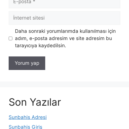
posta
İnternet
sitesi
Daha sonraki yorumlarımda kullanılması için
adım, e-posta adresim ve site adresim bu
tarayıcıya kaydedilsin.
Son Yazılar
Sunbahis Adresi
Sunbahis Giriş