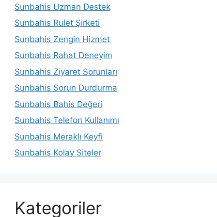
Sunbahis Uzman Destek
Sunbahis Rulet Şirketi
Sunbahis Zengin Hizmet
Sunbahis Rahat Deneyim
Sunbahis Ziyaret Sorunları
Sunbahis Sorun Durdurma
Sunbahis Bahis Değeri
Sunbahis Telefon Kullanımı
Sunbahis Meraklı Keyfi
Sunbahis Kolay Siteler
Kategoriler