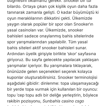
düğmesini tıklamanız gerekir. Snooker bir tür
bilardo. Ortaya çıkan çok kişilik oyun daha fazla
tanınarak zamanla gelişti. O kadar büyümüştü ki
oyun meraklılarının dikkatini çekti. Ülkemizde
yaygın olarak popüler bir spor olan Snooker’ın
yasal casinoları var. Ülkemizde, snooker
bahisleri sadece onaylanmış bahis sitelerinde
spor yarışmalarından yapılabilir. Tüm yasal
bahis siteleri aktif snooker bahisleri sunar.
Ardından üyelik girişiyle birlikte ‘skor’ sayfasına
giriyoruz. Bu sayfa gelecekte yapılacak yaklaşan
yarışmalar içeriyor. Bu yarışmalara tıklayarak,
önünüzde gelen seçenekleri seçerek kolayca
kuponlar oluşturabilirsiniz. Snooker terminolojisi
aşağıdaki gibidir: dinlenme: topa ulaşamayacağı
bir yerde topa vurmak için kullanılan bir oyuncu:
topu ‘cep topu adlı bir deliğe yerleştirin, böylece
rakibin pozisyonu,
Sunbahis casino csgo