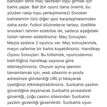
bahisleri tenis maç taktikleri
topu girmek için
bahis yapar. Ball (bir oyun) daha önemli, bu
yüzden rakip topu yerleştiremez) Snooker
bahislerinin türü diğer spor karşılaşmalarından
daha azdır. Futbol düzinelerce tarlayı, özellikle
snooker’ı tahmin edebilse de, sadece aşağıdaki
türleri tahmin edebilirsiniz: Maç Sonuçları:
Maçta sadece 2 oyuncu var. Maç sonuçlarında,
maçın zaferine bir bahis koyabilirsiniz. Handikap
Oyunu Sonuçları: Bu bölümde, oyuncularınızı
belirttiğiniz handikap sayısına göre
etkinleştirirsiniz. Oturum açma işlemini
tamamlamak için, web sitesinin e-posta
adresinize gönderdiği URL’yi tıklayarak
üyeliğinizi etkinleştirebilirsiniz. Sunbahis yazılım
güvenliğine dayanarak Sunbahis prosedürel
güvenliği, çoğu casino sitesinden Sunbahis
yazılım güvenliği güvenilirdir. Sunbahis oyun