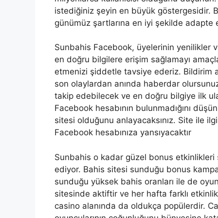
istediğiniz şeyin en büyük göstergesidir. 
günümüz şartlarına en iyi şekilde adapte e
Sunbahis Facebook, üyelerinin yenilikler v
en doğru bilgilere erişim sağlamayı amaç
etmenizi şiddetle tavsiye ederiz. Bildirim
son olaylardan anında haberdar olursunuz
takip edebilecek ve en doğru bilgiye ilk ul
Facebook hesabının bulunmadığını düşünü
sitesi olduğunu anlayacaksınız. Site ile i
Facebook hesabınıza yansıyacaktır
Sunbahis o kadar güzel bonus etkinlikleri 
ediyor. Bahis sitesi sunduğu bonus kampa
sunduğu yüksek bahis oranları ile de oyu
sitesinde aktiftir ve her hafta farklı etkin
casino alanında da oldukça popülerdir. Canl
oyuncularının çoğunluğunu bünyesine kataca