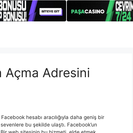
 Açma Adresini
Facebook hesabı aracılığıyla daha geniş bir
nı sevenlere bu şekilde ulaştı. Facebook’un
 Bir web sitesinin bu hizmeti, elde etmek