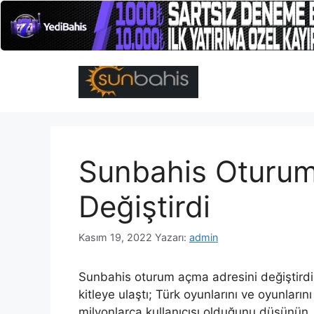
İçeriğe
atla
Sunbahis Oturum
Değiştirdi
Kasım 19, 2022
Yazarı:
admin
Sunbahis oturum açma adresini değiştirdi 
kitleye ulaştı; Türk oyunlarını ve oyunları
milyonlarca kullanıcısı olduğunu düşünün.