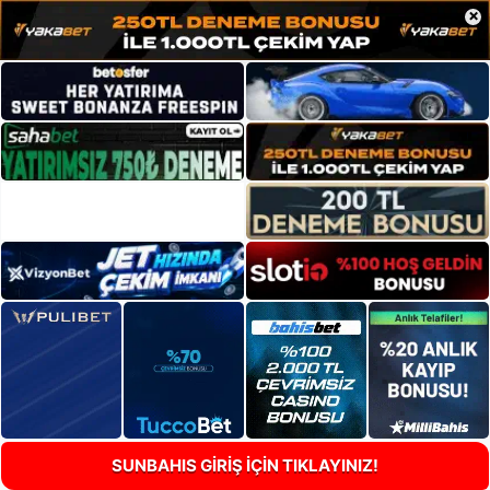
×
SUNBAHIS GİRİŞ İÇİN TIKLAYINIZ!