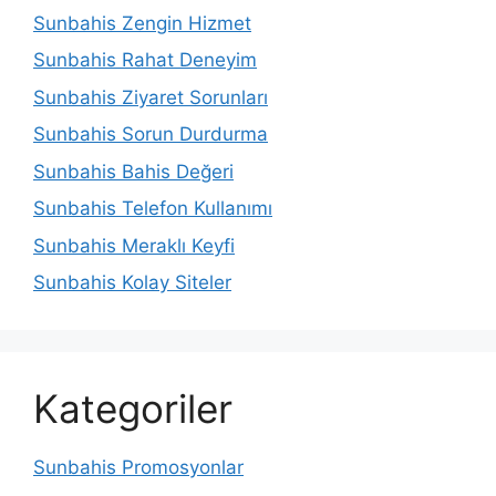
Sunbahis Zengin Hizmet
Sunbahis Rahat Deneyim
Sunbahis Ziyaret Sorunları
Sunbahis Sorun Durdurma
Sunbahis Bahis Değeri
Sunbahis Telefon Kullanımı
Sunbahis Meraklı Keyfi
Sunbahis Kolay Siteler
Kategoriler
Sunbahis Promosyonlar