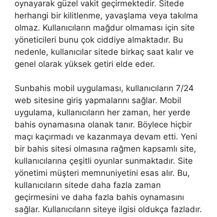
oynayarak güzel vakit geçirmektedir. Sitede
herhangi bir kilitlenme, yavaşlama veya takılma
olmaz. Kullanıcıların mağdur olmaması için site
yöneticileri bunu çok ciddiye almaktadır. Bu
nedenle, kullanıcılar sitede birkaç saat kalır ve
genel olarak yüksek getiri elde eder.
Sunbahis mobil uygulaması, kullanıcıların 7/24
web sitesine giriş yapmalarını sağlar. Mobil
uygulama, kullanıcıların her zaman, her yerde
bahis oynamasına olanak tanır. Böylece hiçbir
maçı kaçırmadı ve kazanmaya devam etti. Yeni
bir bahis sitesi olmasına rağmen kapsamlı site,
kullanıcılarına çeşitli oyunlar sunmaktadır. Site
yönetimi müşteri memnuniyetini esas alır. Bu,
kullanıcıların sitede daha fazla zaman
geçirmesini ve daha fazla bahis oynamasını
sağlar. Kullanıcıların siteye ilgisi oldukça fazladır.