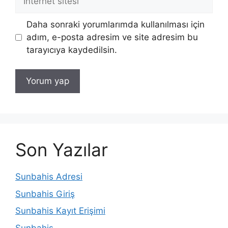
sitesi
Daha sonraki yorumlarımda kullanılması için
adım, e-posta adresim ve site adresim bu
tarayıcıya kaydedilsin.
Son Yazılar
Sunbahis Adresi
Sunbahis Giriş
Sunbahis Kayıt Erişimi
Sunbahis