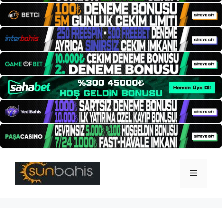
İçeriğe
atla
Menü