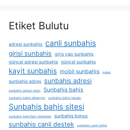
Etiket Bulutu
canli sunbahis
adresi sunbahis
girisi sunbahis
giris yap sunbahis
güncel adresi sunbahis
güncel sunbahis
kayit sunbahis
mobil sunbahis
poker
sunbahis adresi
sunbahis adres
Sunbahis bahis
sunbahis adresi nedir
sunbahis bahis deneyimi
sunbahis bahis hesabı
Sunbahis bahis sitesi
sunbahis bonus
sunbahis belirtilen yöntemler
sunbahis canli destek
sunbahis canlı bahis