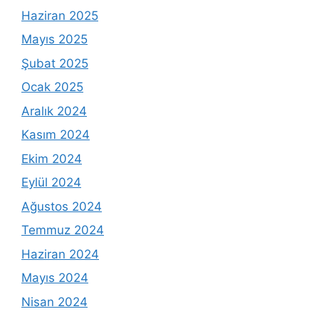
Haziran 2025
Mayıs 2025
Şubat 2025
Ocak 2025
Aralık 2024
Kasım 2024
Ekim 2024
Eylül 2024
Ağustos 2024
Temmuz 2024
Haziran 2024
Mayıs 2024
Nisan 2024