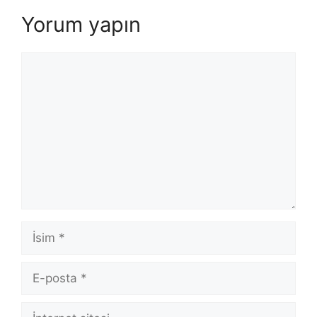
Yorum yapın
Yorum
İsim
E-
posta
İnternet