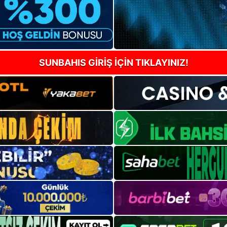
SUNBAHIS GİRİŞ İÇİN TIKLAYINIZ!