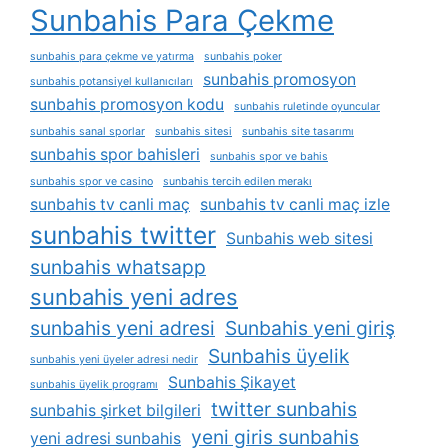
Sunbahis Para Çekme
sunbahis para çekme ve yatırma
sunbahis poker
sunbahis promosyon
sunbahis potansiyel kullanıcıları
sunbahis promosyon kodu
sunbahis ruletinde oyuncular
sunbahis sanal sporlar
sunbahis sitesi
sunbahis site tasarımı
sunbahis spor bahisleri
sunbahis spor ve bahis
sunbahis spor ve casino
sunbahis tercih edilen merakı
sunbahis tv canli maç
sunbahis tv canli maç izle
sunbahis twitter
Sunbahis web sitesi
sunbahis whatsapp
sunbahis yeni adres
sunbahis yeni adresi
Sunbahis yeni giriş
Sunbahis üyelik
sunbahis yeni üyeler adresi nedir
Sunbahis Şikayet
sunbahis üyelik programı
twitter sunbahis
sunbahis şirket bilgileri
yeni giris sunbahis
yeni adresi sunbahis