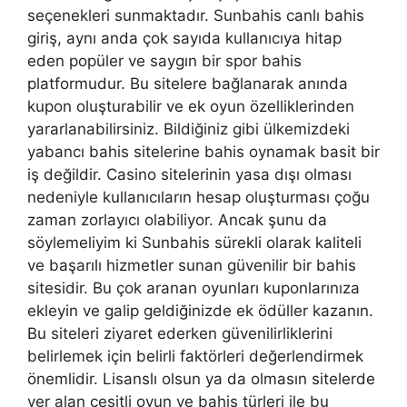
seçenekleri sunmaktadır. Sunbahis canlı bahis
giriş, aynı anda çok sayıda kullanıcıya hitap
eden popüler ve saygın bir spor bahis
platformudur. Bu sitelere bağlanarak anında
kupon oluşturabilir ve ek oyun özelliklerinden
yararlanabilirsiniz. Bildiğiniz gibi ülkemizdeki
yabancı bahis sitelerine bahis oynamak basit bir
iş değildir. Casino sitelerinin yasa dışı olması
nedeniyle kullanıcıların hesap oluşturması çoğu
zaman zorlayıcı olabiliyor. Ancak şunu da
söylemeliyim ki Sunbahis sürekli olarak kaliteli
ve başarılı hizmetler sunan güvenilir bir bahis
sitesidir. Bu çok aranan oyunları kuponlarınıza
ekleyin ve galip geldiğinizde ek ödüller kazanın.
Bu siteleri ziyaret ederken güvenilirliklerini
belirlemek için belirli faktörleri değerlendirmek
önemlidir. Lisanslı olsun ya da olmasın sitelerde
yer alan çeşitli oyun ve bahis türleri ile bu