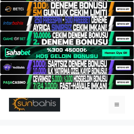
İçeriğe
atla
Menü