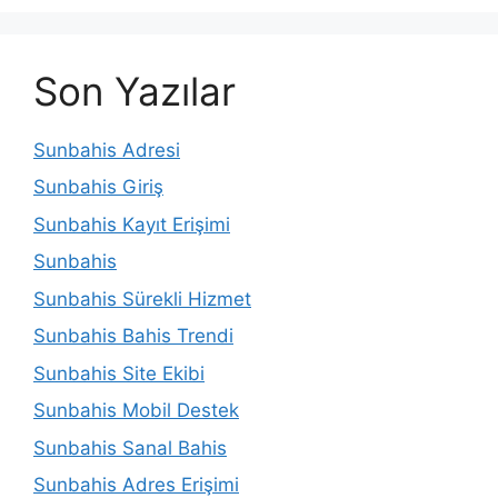
Son Yazılar
Sunbahis Adresi
Sunbahis Giriş
Sunbahis Kayıt Erişimi
Sunbahis
Sunbahis Sürekli Hizmet
Sunbahis Bahis Trendi
Sunbahis Site Ekibi
Sunbahis Mobil Destek
Sunbahis Sanal Bahis
Sunbahis Adres Erişimi