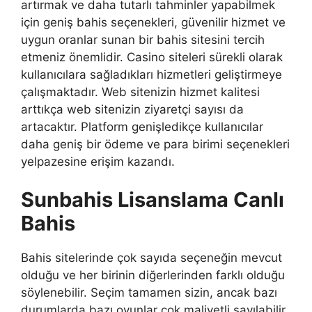
artırmak ve daha tutarlı tahminler yapabilmek
için geniş bahis seçenekleri, güvenilir hizmet ve
uygun oranlar sunan bir bahis sitesini tercih
etmeniz önemlidir. Casino siteleri sürekli olarak
kullanıcılara sağladıkları hizmetleri geliştirmeye
çalışmaktadır. Web sitenizin hizmet kalitesi
arttıkça web sitenizin ziyaretçi sayısı da
artacaktır. Platform genişledikçe kullanıcılar
daha geniş bir ödeme ve para birimi seçenekleri
yelpazesine erişim kazandı.
Sunbahis Lisanslama Canlı
Bahis
Bahis sitelerinde çok sayıda seçeneğin mevcut
olduğu ve her birinin diğerlerinden farklı olduğu
söylenebilir. Seçim tamamen sizin, ancak bazı
durumlarda bazı oyunlar çok maliyetli sayılabilir.