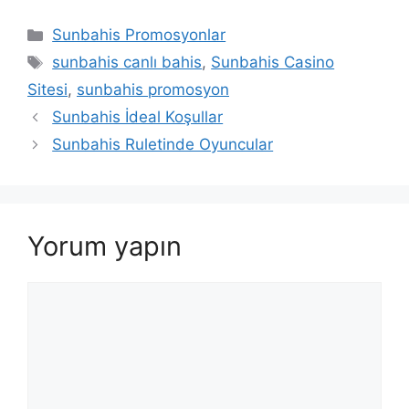
Kategoriler
Sunbahis Promosyonlar
Etiketler
sunbahis canlı bahis
,
Sunbahis Casino
Sitesi
,
sunbahis promosyon
Sunbahis İdeal Koşullar
Sunbahis Ruletinde Oyuncular
Yorum yapın
Yorum