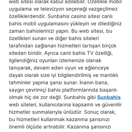
web sitesi olarak kabul edilebilir. Özellikle mobil
uygulama ve televizyon seçeneği vazgeçilmez
özelliklerdendir.
Sunbahis casino sitesi
canlı
bahis mobil uygulamasını yükleyin ve dilediğiniz
zaman bahislerinizi yapın. Bu web sitesi, bu
özellikleri sunan ve diğer bahis siteleri
tarafından sağlanan hizmetleri tartışan birçok
siteden biridir. Ayrıca canlı bahis TV özelliği,
ilgilendiğiniz oyunları izlemenize olanak
tanıyarak, devam eden oyun ve eğlenceye
dayalı olarak size iyi bilgilendirilmiş ve mantıklı
tahminler yapma şansı sunar. İnanın bana,
saygın çevrimiçi bahis platformlarında başarılı
olmak hiç de zor değil. Sunbahis gibi
Sunbahis
web siteleri, kullanıcılarına kapsamlı ve güvenilir
hizmetler sunmalarıyla ünlüdür. Sonuç olarak,
bu hizmetleri kullanmak kazanma şansınızı
önemli ölçüde artırabilir. Kazanma şansınızı