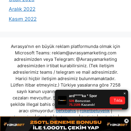
Aralık 2022
Kasım 2022
Avrasya'nın en büyük reklam platformunda olmak için
Microsoft Teams:
reklam@avrasyamarketing.com
adresimizden veya Telegram: @Avrasyamarketing
adresimizden irtibat kurabilirsiniz. (Tek iletişim
adreslerimiz teams / telegram ve mail adresimizdir.
Harici hiçbir iletişim adresimiz bulunmamaktadır.
Lütfen itibar etmeyiniz.) Türkiye yasalarına göre 7258
sayılı kanun uyarınca yasa dışı bahis oynamanın
cezaları mevcuttur. Şu an bulunduğunuz site hiç bir
şekilde illegal bahis oyunları oynatmıyor ve oynamaya
aracı olmuyordur.
betxbahis
|
roketbetuyelik
|
alevcasino
|
tiosbet
|
betarenam
|
betiniz
|
owbahis
|
×
sbetin