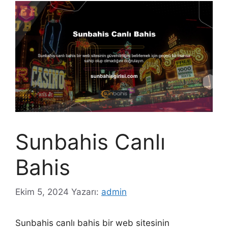
Sunbahis Canlı
Bahis
Ekim 5, 2024
Yazarı:
admin
Sunbahis canlı bahis bir web sitesinin