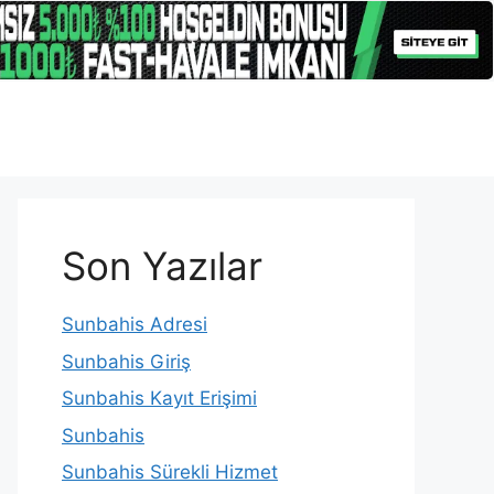
Son Yazılar
Sunbahis Adresi
Sunbahis Giriş
Sunbahis Kayıt Erişimi
Sunbahis
Sunbahis Sürekli Hizmet