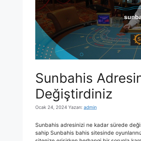
Sunbahis Adresi
Değiştirdiniz
Ocak 24, 2024
Yazarı:
admin
Sunbahis adresinizi ne kadar sürede değiştir
sahip Sunbahis bahis sitesinde oyunlarını
sitenize erişirken herhangi bir sorunla kar