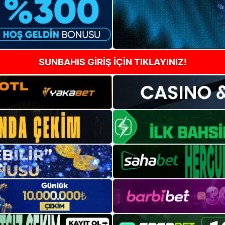
SUNBAHIS GİRİŞ İÇİN TIKLAYINIZ!