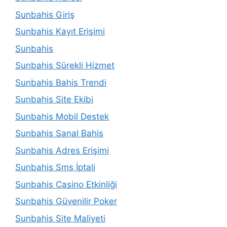
Sunbahis Giriş
Sunbahis Kayıt Erişimi
Sunbahis
Sunbahis Sürekli Hizmet
Sunbahis Bahis Trendi
Sunbahis Site Ekibi
Sunbahis Mobil Destek
Sunbahis Sanal Bahis
Sunbahis Adres Erişimi
Sunbahis Sms İptali
Sunbahis Casino Etkinliği
Sunbahis Güvenilir Poker
Sunbahis Site Maliyeti