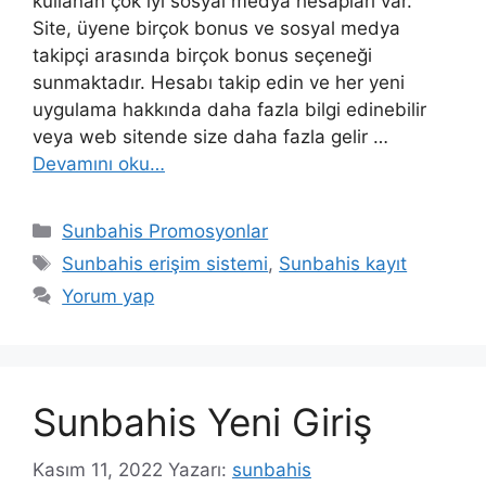
kullanan çok iyi sosyal medya hesapları var.
Site, üyene birçok bonus ve sosyal medya
takipçi arasında birçok bonus seçeneği
sunmaktadır. Hesabı takip edin ve her yeni
uygulama hakkında daha fazla bilgi edinebilir
veya web sitende size daha fazla gelir …
Devamını oku…
Kategoriler
Sunbahis Promosyonlar
Etiketler
Sunbahis erişim sistemi
,
Sunbahis kayıt
Yorum yap
Sunbahis Yeni Giriş
Kasım 11, 2022
Yazarı:
sunbahis