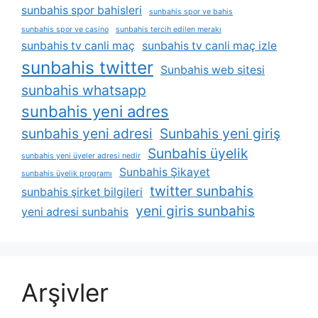
sunbahis spor bahisleri
sunbahis spor ve bahis
sunbahis spor ve casino
sunbahis tercih edilen merakı
sunbahis tv canli maç
sunbahis tv canli maç izle
sunbahis twitter
Sunbahis web sitesi
sunbahis whatsapp
sunbahis yeni adres
sunbahis yeni adresi
Sunbahis yeni giriş
Sunbahis üyelik
sunbahis yeni üyeler adresi nedir
Sunbahis Şikayet
sunbahis üyelik programı
twitter sunbahis
sunbahis şirket bilgileri
yeni giris sunbahis
yeni adresi sunbahis
Arşivler