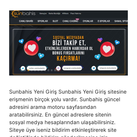
Sunbahis Yeni Giriş Sunbahis Yeni Giriş sitesine
erişmenin birçok yolu vardır. Sunbahis güncel
adresini arama motoru sayfasından
aratabilirsiniz. En güncel adreslere sitenin
sosyal medya hesaplarından ulaşabilirsiniz.
Siteye üye iseniz bildirim etkinleştirerek site