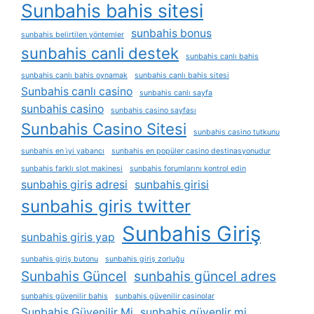
Sunbahis bahis sitesi
sunbahis bonus
sunbahis belirtilen yöntemler
sunbahis canli destek
sunbahis canlı bahis
sunbahis canlı bahis oynamak
sunbahis canlı bahis sitesi
Sunbahis canlı casino
sunbahis canlı sayfa
sunbahis casino
sunbahis casino sayfası
Sunbahis Casino Sitesi
sunbahis casino tutkunu
sunbahis en i̇yi yabancı
sunbahis en popüler casino destinasyonudur
sunbahis farklı slot makinesi
sunbahis forumlarını kontrol edin
sunbahis giris adresi
sunbahis girisi
sunbahis giris twitter
Sunbahis Giriş
sunbahis giris yap
sunbahis giriş butonu
sunbahis giriş zorluğu
Sunbahis Güncel
sunbahis güncel adres
sunbahis güvenilir bahis
sunbahis güvenilir casinolar
Sunbahis Güvenilir Mi
sunbahis güvenlir mi