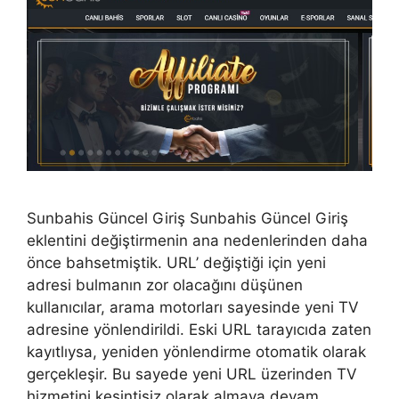
Sunbahis Güncel Giriş Sunbahis Güncel Giriş
eklentini değiştirmenin ana nedenlerinden daha
önce bahsetmiştik. URL’ değiştiği için yeni
adresi bulmanın zor olacağını düşünen
kullanıcılar, arama motorları sayesinde yeni TV
adresine yönlendirildi. Eski URL tarayıcıda zaten
kayıtlıysa, yeniden yönlendirme otomatik olarak
gerçekleşir. Bu sayede yeni URL üzerinden TV
hizmetini kesintisiz olarak almaya devam