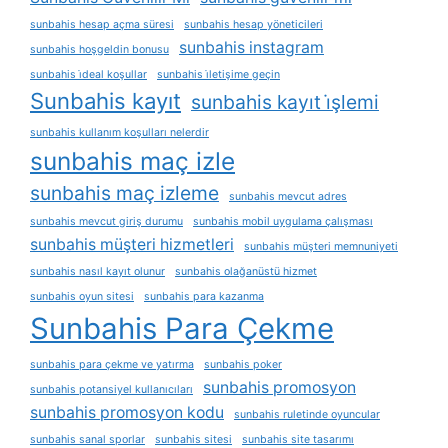
sunbahis hesap açma süresi
sunbahis hesap yöneticileri
sunbahis instagram
sunbahis hoşgeldin bonusu
sunbahis i̇deal koşullar
sunbahis i̇letişime geçin
Sunbahis kayıt
sunbahis kayıt i̇şlemi
sunbahis kullanım koşulları nelerdir
sunbahis maç izle
sunbahis maç izleme
sunbahis mevcut adres
sunbahis mevcut giriş durumu
sunbahis mobil uygulama çalışması
sunbahis müşteri hizmetleri
sunbahis müşteri memnuniyeti
sunbahis nasıl kayıt olunur
sunbahis olağanüstü hizmet
sunbahis oyun sitesi
sunbahis para kazanma
Sunbahis Para Çekme
sunbahis para çekme ve yatırma
sunbahis poker
sunbahis promosyon
sunbahis potansiyel kullanıcıları
sunbahis promosyon kodu
sunbahis ruletinde oyuncular
sunbahis sanal sporlar
sunbahis sitesi
sunbahis site tasarımı